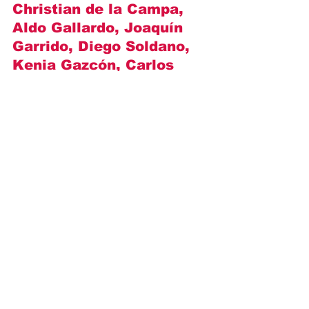
Christian de la Campa, 
Aldo Gallardo, Joaquín 
Garrido, Diego Soldano, 
Kenia Gazcón, Carlos 
Torres Torrija, Geraldine 
Zinat i inni
.
https://video.wixstatic.com/video/ca743a_
c48aea208d4d43979d3a35c385499f02/720
p/mp4/file.mp4