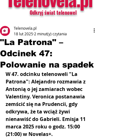
Odkryj świat telenowel
Telenovela.pl
18 lut 2025
2 minut(y) czytania
"La Patrona" –
Odcinek 47:
Polowanie na spadek
W 47. odcinku telenoweli "La 
Patrona": Alejandro rozmawia z 
Antonią o jej zamiarach wobec 
Valentiny. Veronica postanawia 
zemścić się na Prudencii, gdy 
odkrywa, że ta wciąż żywi 
nienawiść do Gabrieli. Emisja 11 
marca 2025 roku o godz. 15:00 
(21:00) w Novelas+.