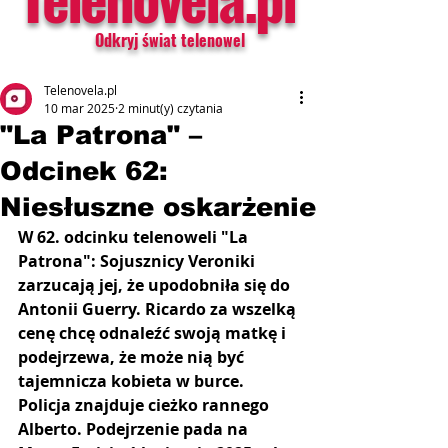
Odkryj świat telenowel
Telenovela.pl
10 mar 2025
2 minut(y) czytania
"La Patrona" –
Odcinek 62:
Niesłuszne oskarżenie
W 62. odcinku telenoweli "La 
Patrona": Sojusznicy Veroniki 
zarzucają jej, że upodobniła się do 
Antonii Guerry. Ricardo za wszelką 
cenę chcę odnaleźć swoją matkę i 
podejrzewa, że może nią być 
tajemnicza kobieta w burce. 
Policja znajduje cieżko rannego 
Alberto. Podejrzenie pada na 