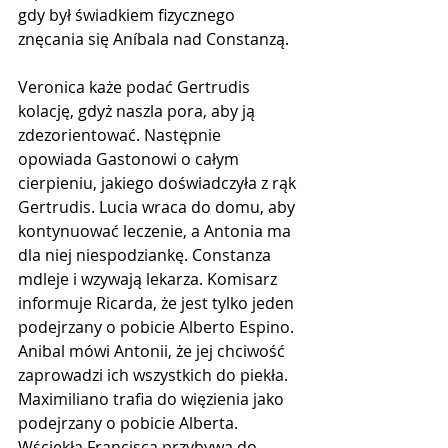
gdy był świadkiem fizycznego 
znęcania się Aníbala nad Constanzą. 
Veronica każe podać Gertrudis 
kolację, gdyż naszla pora, aby ją 
zdezorientować. Następnie 
opowiada Gastonowi o całym 
cierpieniu, jakiego doświadczyła z rąk 
Gertrudis. Lucia wraca do domu, aby 
kontynuować leczenie, a Antonia ma 
dla niej niespodziankę. Constanza 
mdleje i wzywają lekarza. Komisarz 
informuje Ricarda, że ​​jest tylko jeden 
podejrzany o pobicie Alberto Espino. 
Anibal mówi Antonii, że jej chciwość 
zaprowadzi ich wszystkich do piekła. 
Maximiliano trafia do więzienia jako 
podejrzany o pobicie Alberta. 
Wściekła Francisca przybywa do 