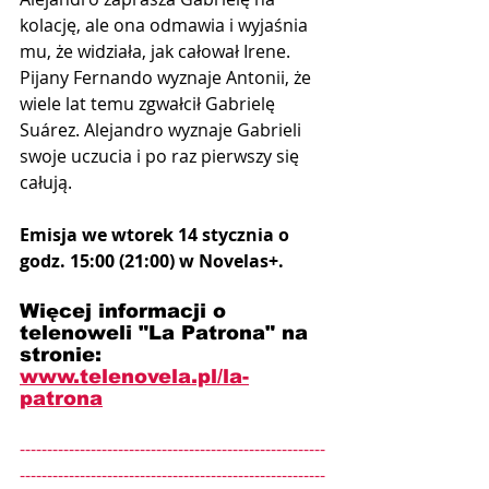
kolację, ale ona odmawia i wyjaśnia 
mu, że widziała, jak całował Irene. 
Pijany Fernando wyznaje Antonii, że 
wiele lat temu zgwałcił Gabrielę 
Suárez. Alejandro wyznaje Gabrieli 
swoje uczucia i po raz pierwszy się 
całują.
Emisja we wtorek 14 stycznia o 
godz. 15:00 (21:00) w Novelas+.
Więcej informacji o 
telenoweli "La Patrona" na 
stronie: 
www.telenovela.pl/
la-
patrona
--------------------------------------------------------
--------------------------------------------------------