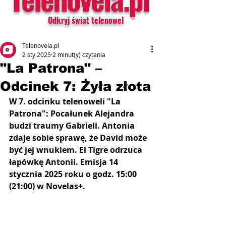
Odkryj świat telenowel
Telenovela.pl
2 sty 2025
2 minut(y) czytania
"La Patrona" –
Odcinek 7: Żyła złota
W 7. odcinku telenoweli "La 
Patrona": Pocałunek Alejandra 
budzi traumy Gabrieli.
Antonia 
zdaje sobie sprawę, że David może 
być jej wnukiem. El Tigre odrzuca 
łapówkę Antonii.
Emisja 14 
stycznia 2025 roku o godz. 15:00 
(21:00) w Novelas+.