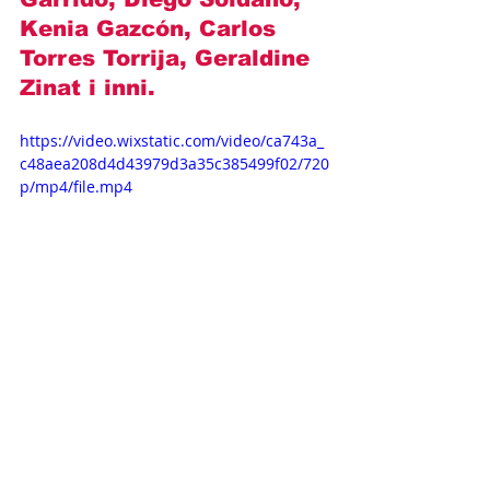
Kenia Gazcón, Carlos 
Torres Torrija, Geraldine 
Zinat i inni
.
https://video.wixstatic.com/video/ca743a_
c48aea208d4d43979d3a35c385499f02/720
p/mp4/file.mp4
Opisy odcinków
Novelas+
Telemundo
Aracely Arambula
Jorge Luis Pila
Christian Bach
La Patrona (streszczenie)
OPISY ODCINKÓW