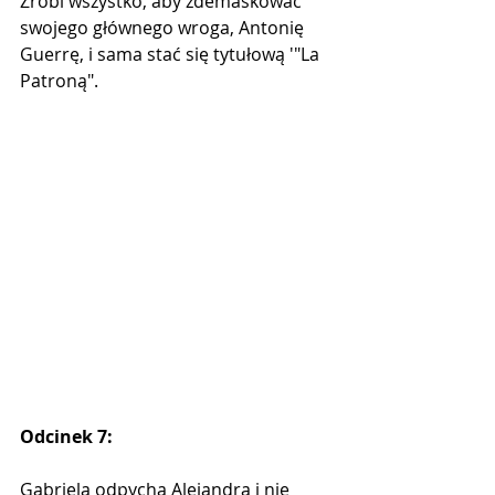
Zrobi wszystko, aby zdemaskować 
swojego głównego wroga, Antonię 
Guerrę, i sama stać się tytułową '"La 
Patroną".
Odcinek 7:
Gabriela odpycha Alejandra i nie 