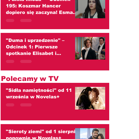
195: Koszmar Hancer
dopiero się zaczyna! Esma
znika, a Mukadder zaciera
ręce (streszczenie)
"Duma i uprzedzenie" –
Odcinek 1: Pierwsze
spotkanie Elisabet i
Darcy'ego kończy się wielką
kłótnią! (streszczenie)
Polecamy w TV
"Sidła namiętności" od 11
września w Novelas+
"Sieroty ziemi" od 1 sierpnia
ponownie w Novelas+