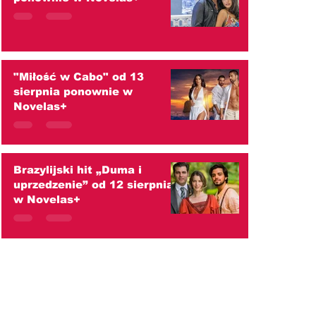
"Miłość w Cabo" od 13
sierpnia ponownie w
Novelas+
Brazylijski hit „Duma i
uprzedzenie” od 12 sierpnia
w Novelas+