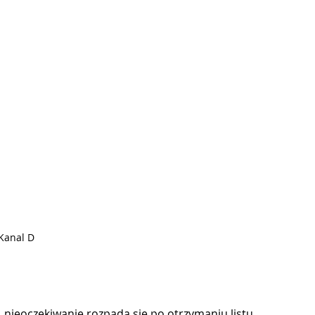
 Kanal D
i, nieoczekiwanie rozpada się po otrzymaniu listu. 