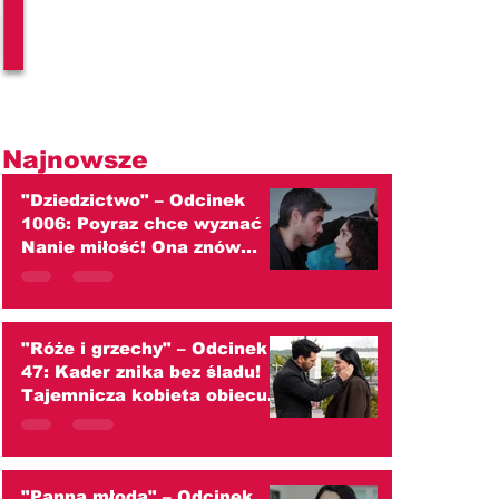
l
Najnowsze
"Dziedzictwo" – Odcinek
1006: Poyraz chce wyznać
Nanie miłość! Ona znów
przed nim ucieka
(streszczenie)
"Róże i grzechy" – Odcinek
47: Kader znika bez śladu!
Tajemnicza kobieta obiecuje
zaprowadzić ją do ojca
(streszczenie)
"Panna młoda" – Odcinek