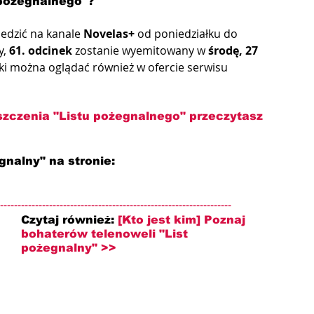
 pożegnalnego"?
edzić na kanale 
Novelas+
 od poniedziałku do 
, 
61. odcinek
 zostanie wyemitowany w 
środę, 27 
i można oglądać również w ofercie serwisu 
szczenia "Listu pożegnalnego" przeczytasz 
gnalny" na stronie: 
------------------------------------------------------------------
Czytaj również: 
[Kto jest kim] Poznaj 
bohaterów telenoweli "List 
pożegnalny" >>