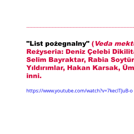
------------------------------------------------------------------------
"List pożegnalny" 
(
Veda mekt
Reżyseria: 
Deniz Çelebi Dikili
Selim Bayraktar, Rabia Soytür
Yıldırımlar, Hakan Karsak, Ü
inni
.
https://www.youtube.com/watch?v=7keclTJuB-o