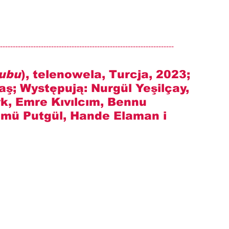
--------------------------------------------------------------------
ubu
), telenowela, Turcja, 2023; 
taş
; Występują: 
Nurgül Yeşilçay, 
k, Emre Kıvılcım, Bennu 
mmü Putgül, Hande Elaman i 