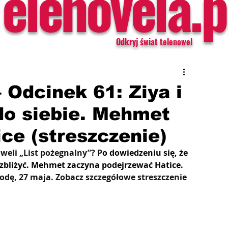
Telenovela.p
Odkryj świat telenowel
 Odcinek 61: Ziya i
 do siebie. Mehmet
ice (streszczenie)
oweli „List pożegnalny”? P
o dowiedzeniu się, że 
ej zbliżyć. Mehmet zaczyna podejrzewać Hatice.
odę, 27 maja. Zobacz szczegółowe streszczenie 