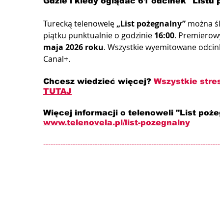
Gdzie i kiedy oglądać 61 odcinek "Listu
Turecką telenowelę 
„List pożegnalny”
 można śl
piątku punktualnie o godzinie 
16:00
. Premierowy
maja 2026 roku
. Wszystkie wyemitowane odcink
Canal+.
Chcesz wiedzieć więcej? 
Wszystkie stre
TUTAJ
Więcej informacji o telenoweli "List poże
www.telenovela.pl/list-pozegnalny
------------------------------------------------------------------------