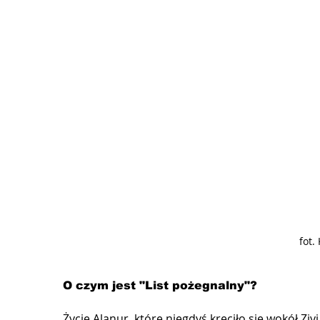
fot.
O czym jest "List pożegnalny"?
Życie Alanur, które niegdyś kręciło się wokół Ziy