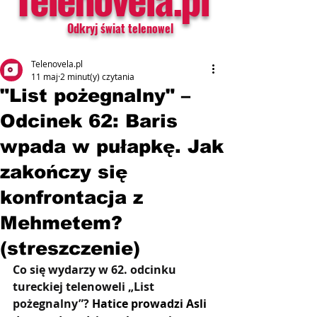
Odkryj świat telenowel
Telenovela.pl
11 maj
2 minut(y) czytania
"List pożegnalny" –
Odcinek 62: Baris
wpada w pułapkę. Jak
zakończy się
konfrontacja z
Mehmetem?
(streszczenie)
Co się wydarzy w 62. odcinku 
tureckiej telenoweli „List 
pożegnalny”? 
Hatice prowadzi Asli 