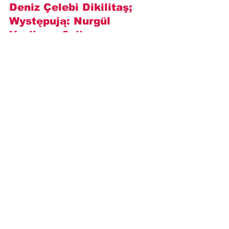
Deniz Çelebi Dikilitaş
; 
Występują: 
Nurgül 
Yeşilçay, Selim 
Bayraktar, Rabia 
Soytürk, Emre Kıvılcım, 
Bennu Yıldırımlar, Hakan 
Karsak, Ümmü Putgül, 
Hande Elaman i inni
.
https://www.youtube.com/watch?
v=7keclTJuB-o
Opisy odcinków
Novelas+
List pożegnalny