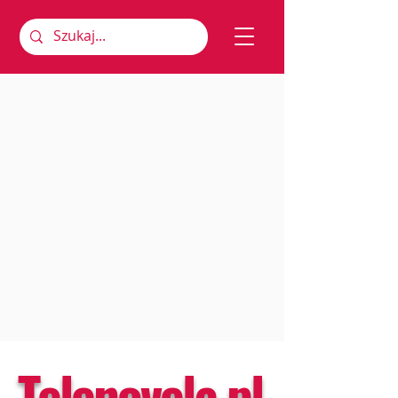
Telenovela.pl