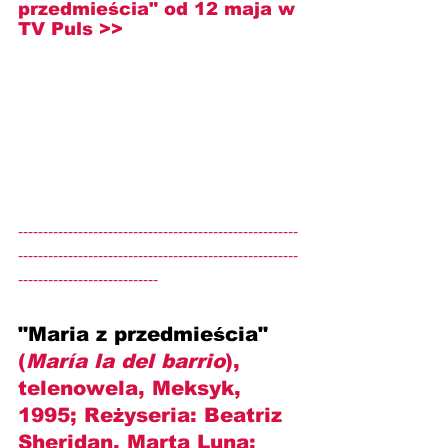
przedmieścia" od 12 maja w 
TV Puls >>
--------------------------------------------------------
--------------------------------------------------------
----------------------------
"Maria z przedmieścia" 
(
María la del barrio
), 
telenowela, Meksyk, 
1995; Reżyseria: 
Beatriz 
Sheridan, Marta Luna
; 