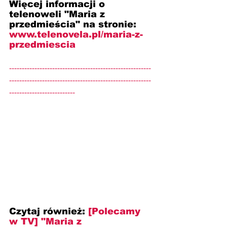
Więcej informacji o 
telenoweli "Maria z 
przedmieścia" na stronie: 
www.telenovela.pl/maria-z-
przedmiescia
--------------------------------------------------------
--------------------------------------------------------
--------------------------
Czytaj również:
[Polecamy 
w TV] 
"Maria z 