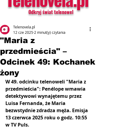
Odkryj świat telenowel
Telenovela.pl
12 cze 2025
2 minut(y) czytania
"Maria z
przedmieścia" –
Odcinek 49: Kochanek
żony
W 49. odcinku telenoweli "Maria z 
przedmieścia": Penélope
wmawia 
detektywowi wynajętemu przez 
Luisa Fernanda, że Maria 
bezwstydnie zdradza męża. Emisja 
13 czerwca 2025 roku o godz. 10:55 
w TV Puls.