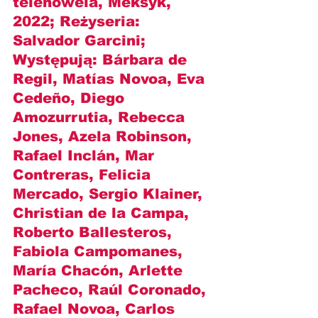
telenowela, Meksyk, 
2022; Reżyseria: 
Salvador Garcini
; 
Występują: 
Bárbara de 
Regil, Matías Novoa, Eva 
Cedeño, Diego 
Amozurrutia, Rebecca 
Jones, Azela Robinson, 
Rafael Inclán, Mar 
Contreras, Felicia 
Mercado, Sergio Klainer, 
Christian de la Campa, 
Roberto Ballesteros, 
Fabiola Campomanes, 
María Chacón, Arlette 
Pacheco, Raúl Coronado, 
Rafael Novoa, Carlos 