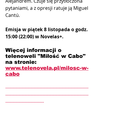
Alejandrem. Czuje się przytłoczona 
pytaniami, a z opresji ratuje ją Miguel 
Cantú.
Emisja w piątek 8 listopada o godz. 
15:00 (22:00) w Novelas+.
Więcej informacji o 
telenoweli "Miłość w Cabo" 
na stronie: 
www.telenovela.pl/
milosc-w-
cabo
--------------------------------------------------------
--------------------------------------------------------
--------------------------