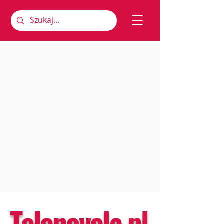
Telenovela.pl