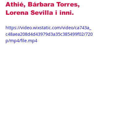
Athié, Bárbara Torres, 
Lorena Sevilla i inni
.
https://video.wixstatic.com/video/ca743a_
c48aea208d4d43979d3a35c385499f02/720
p/mp4/file.mp4
Opisy odcinków
Novelas+
Televisa
Matias Novoa
Barbara de Regil
Miłość w Cabo
OPISY ODCINKÓW