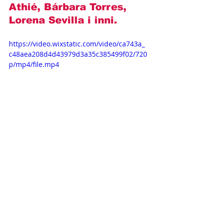
Athié, Bárbara Torres, 
Lorena Sevilla i inni
.
https://video.wixstatic.com/video/ca743a_
c48aea208d4d43979d3a35c385499f02/720
p/mp4/file.mp4
Opisy odcinków
Novelas+
Televisa
Matias Novoa
Barbara de Regil
Miłość w Cabo
OPISY ODCINKÓW