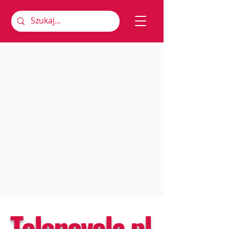
Telenovela.pl