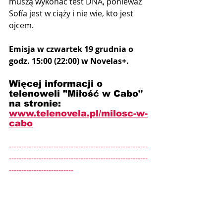
muszą wykonać test DNA, ponieważ 
Sofía jest w ciąży i nie wie, kto jest 
ojcem.
Emisja w czwartek 19 grudnia o 
godz. 15:00 (22:00) w Novelas+.
Więcej informacji o 
telenoweli "Miłość w Cabo" 
na stronie: 
www.telenovela.pl/
milosc-w-
cabo
--------------------------------------------------------
--------------------------------------------------------
--------------------------