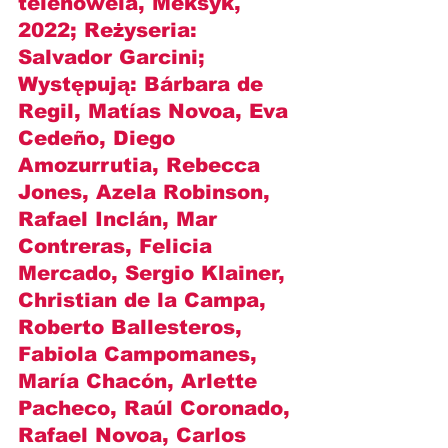
telenowela, Meksyk, 
2022; Reżyseria: 
Salvador Garcini
; 
Występują: 
Bárbara de 
Regil, Matías Novoa, Eva 
Cedeño, Diego 
Amozurrutia, Rebecca 
Jones, Azela Robinson, 
Rafael Inclán, Mar 
Contreras, Felicia 
Mercado, Sergio Klainer, 
Christian de la Campa, 
Roberto Ballesteros, 
Fabiola Campomanes, 
María Chacón, Arlette 
Pacheco, Raúl Coronado, 
Rafael Novoa, Carlos 