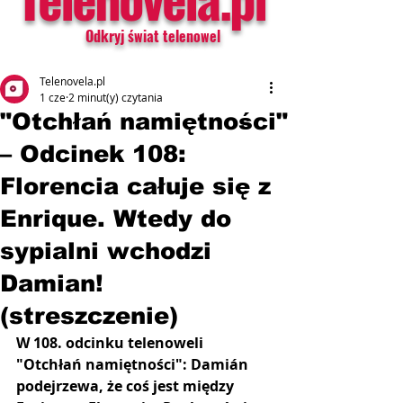
Odkryj świat telenowel
Telenovela.pl
1 cze
2 minut(y) czytania
"Otchłań namiętności"
– Odcinek 108:
Florencia całuje się z
Enrique. Wtedy do
sypialni wchodzi
Damian!
(streszczenie)
W 108. odcinku telenoweli 
"Otchłań namiętności": Damián 
podejrzewa, że ​​coś jest między 