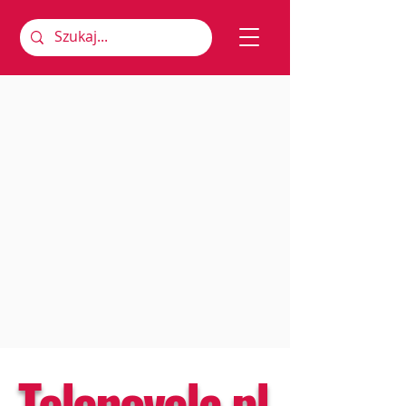
Telenovela.pl