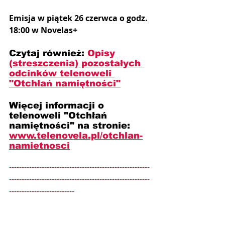
Emisja w piątek 26 czerwca o godz. 
18:00 w Novelas+
Czytaj również: 
Opisy 
(streszczenia) pozostałych 
odcinków telenoweli 
"Otchłań namiętności"
Więcej informacji o 
telenoweli "Otchłań 
namiętności" na stronie: 
www.telenovela.pl/otchlan-
namietnosci
--------------------------------------------------------
--------------------------------------------------------
--------------------------