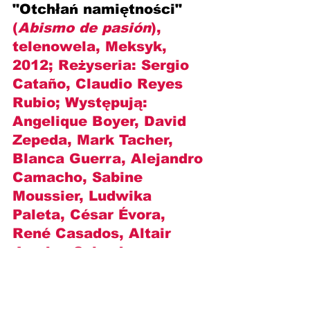
"Otchłań namiętności" 
(
Abismo de pasión
), 
telenowela, Meksyk, 
2012; Reżyseria: 
Sergio 
Cataño, Claudio Reyes 
Rubio
; Występują: 
Angelique Boyer, David 
Zepeda, Mark Tacher, 
Blanca Guerra, Alejandro 
Camacho, Sabine 
Moussier, Ludwika 
Paleta, César Évora, 
René Casados, Altair 
Jarabo, Salvador 
Zerboni, Alexis Ayala i 
inni
.