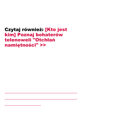
Czytaj również: 
[Kto jest 
kim] Poznaj bohaterów 
telenoweli "Otchłań 
namiętności" >>
--------------------------------------------------------
--------------------------------------------------------
----------------------------