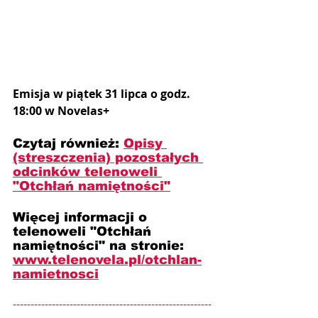
Emisja w piątek 31 lipca o godz. 
18:00 w Novelas+
Czytaj również: 
Opisy 
(streszczenia) pozostałych 
odcinków telenoweli 
"Otchłań namiętności"
Więcej informacji o 
telenoweli "Otchłań 
namiętności" na stronie: 
www.telenovela.pl/otchlan-
namietnosci
--------------------------------------------------------