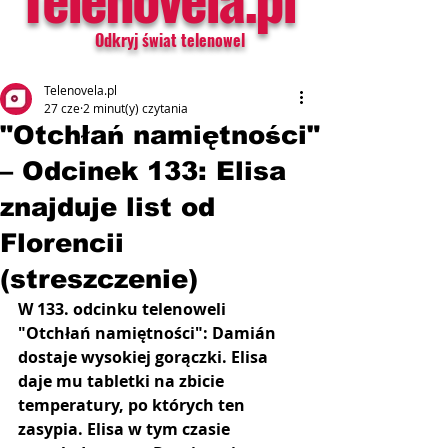
Odkryj świat telenowel
Telenovela.pl
27 cze
2 minut(y) czytania
"Otchłań namiętności"
– Odcinek 133: Elisa
znajduje list od
Florencii
(streszczenie)
W 133. odcinku telenoweli 
"Otchłań namiętności": Damián 
dostaje wysokiej gorączki. Elisa 
daje mu tabletki na zbicie 
temperatury, po których ten 
zasypia. Elisa w tym czasie 