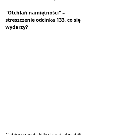
"Otchłań namiętności" –  
streszczenie odcinka 133, co się 
wydarzy?
Gabino nasyła kilku ludzi, aby zbili 