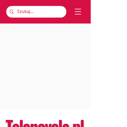
Telenovela.pl