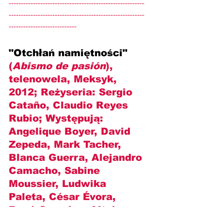
--------------------------------------------------------
--------------------------------------------------------
----------------------------
"Otchłań namiętności" 
(
Abismo de pasión
), 
telenowela, Meksyk, 
2012; Reżyseria: 
Sergio 
Cataño, Claudio Reyes 
Rubio
; Występują: 
Angelique Boyer, David 
Zepeda, Mark Tacher, 
Blanca Guerra, Alejandro 
Camacho, Sabine 
Moussier, Ludwika 
Paleta, César Évora, 
René Casados, Altair 