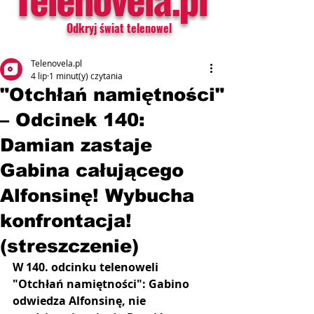
Odkryj świat telenowel
Telenovela.pl
4 lip
1 minut(y) czytania
"Otchłań namiętności"
– Odcinek 140:
Damian zastaje
Gabina całującego
Alfonsinę! Wybucha
konfrontacja!
(streszczenie)
W 140. odcinku telenoweli 
"Otchłań namiętności": Gabino 
odwiedza Alfonsinę, nie 