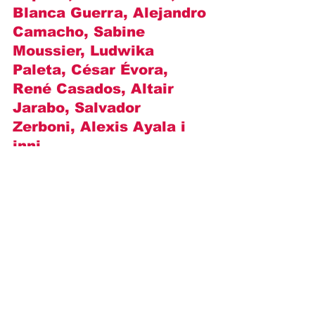
Blanca Guerra, Alejandro 
Camacho, Sabine 
Moussier, Ludwika 
Paleta, César Évora, 
René Casados, Altair 
Jarabo, Salvador 
Zerboni, Alexis Ayala i 
inni
.
https://www.youtube.com/watch?
v=jsFaUQ7LvNA
Opisy odcinków
Novelas+
Televisa
Angelique Boyer