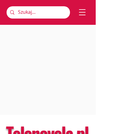
Telenovela.pl