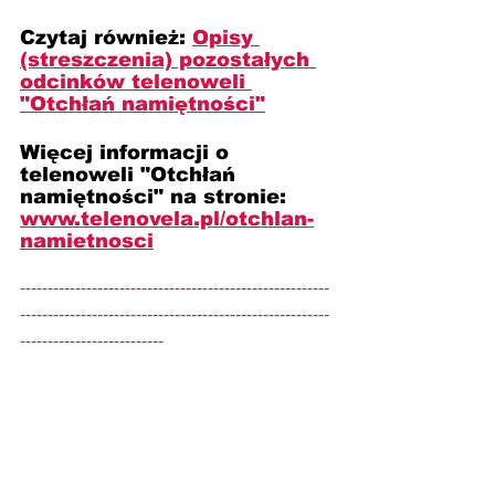
Czytaj również: 
Opisy 
(streszczenia) pozostałych 
odcinków telenoweli 
"Otchłań namiętności"
Więcej informacji o 
telenoweli "Otchłań 
namiętności" na stronie: 
www.telenovela.pl/otchlan-
namietnosci
--------------------------------------------------------
--------------------------------------------------------
--------------------------