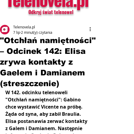
Odkryj świat telenowel
Telenovela.pl
7 lip
2 minut(y) czytania
"Otchłań namiętności"
– Odcinek 142: Elisa
zrywa kontakty z
Gaelem i Damianem
(streszczenie)
W 142. odcinku telenoweli 
"Otchłań namiętności": Gabino 
chce wystawić Vicente na próbę. 
Żąda od syna, aby zabił Braulia. 
Elisa postanawia zerwać kontakty 
z Galem i Damianem. Następnie 