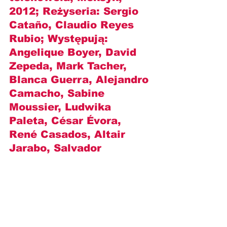
2012; Reżyseria: 
Sergio 
Cataño, Claudio Reyes 
Rubio
; Występują: 
Angelique Boyer, David 
Zepeda, Mark Tacher, 
Blanca Guerra, Alejandro 
Camacho, Sabine 
Moussier, Ludwika 
Paleta, César Évora, 
René Casados, Altair 
Jarabo, Salvador 
Zerboni, Alexis Ayala i 
inni
.
https://www.youtube.com/watch?
v=jsFaUQ7LvNA