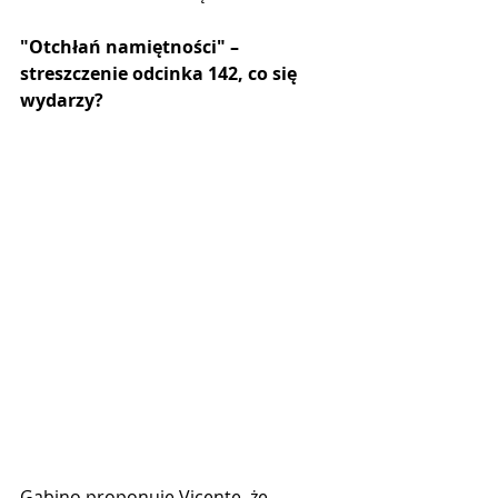
"Otchłań namiętności" –  
streszczenie odcinka 142, co się 
wydarzy?
Gabino proponuje Vicente, że 