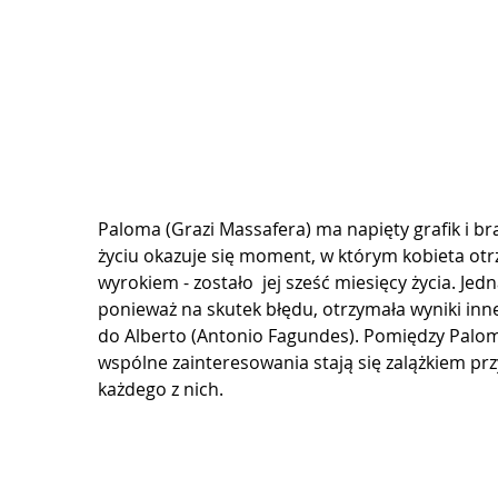
Paloma (Grazi Massafera) ma napięty grafik i br
życiu okazuje się moment, w którym kobieta otrz
wyrokiem - zostało  jej sześć miesięcy życia. Jed
ponieważ na skutek błędu, otrzymała wyniki innej 
do Alberto (Antonio Fagundes). Pomiędzy Palomą 
wspólne zainteresowania stają się zalążkiem przy
każdego z nich.