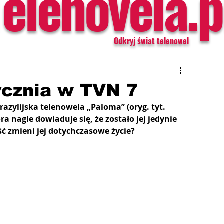
Telenovela.p
Odkryj świat telenowel
ycznia w TVN 7
azylijska telenowela „Paloma” (oryg. tyt. 
ra nagle dowiaduje się, że zostało jej jedynie 
ć zmieni jej dotychczasowe życie?