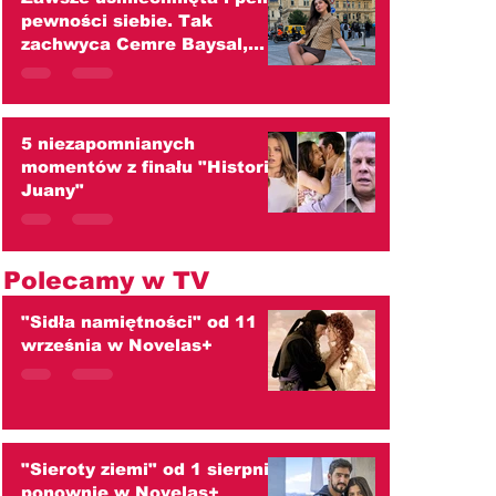
pewności siebie. Tak
zachwyca Cemre Baysal,
czyli Zeynep z "Róż i
grzechów"
5 niezapomnianych
momentów z finału "Historii
Juany"
Polecamy w TV
"Sidła namiętności" od 11
września w Novelas+
"Sieroty ziemi" od 1 sierpnia
ponownie w Novelas+