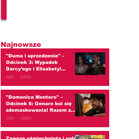
l
Najnowsze
"Duma i uprzedzenie" –
Odcinek 3: Wypadek
Darcy’ego i Elisabety!
Wspólna wyprawa kończy się
dramatem (streszczenie)
"Domenica Montero" –
Odcinek 6: Genaro boi się
zdemaskowania! Razem z
Kiarą uderza w Doménikę
(streszczenie)
Zawsze uśmiechnięta i pełna