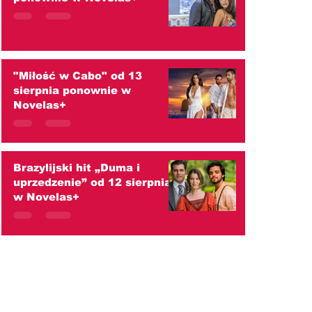
"Miłość w Cabo" od 13
sierpnia ponownie w
Novelas+
Brazylijski hit „Duma i
uprzedzenie” od 12 sierpnia
w Novelas+