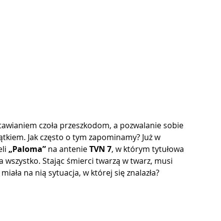
o stawianiem czoła przeszkodom, a pozwalanie sobie 
ątkiem. Jak często o tym zapominamy? Już w 
li 
„Paloma”
 na antenie 
TVN 7
, w którym tytułowa 
a wszystko. Stając śmierci twarzą w twarz, musi 
iała na nią sytuacja, w której się znalazła?