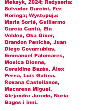
Meksyk, 2024; Reżyseria: 
Salvador Garcini, Fez 
Noriega
; Występują: 
María Sorté, Guillermo 
García Cantú, Ela 
Velden, Oka Giner, 
Brandon Peniche, Juan 
Diego Covarrubias, 
Emmanuel Palomares, 
Monica Dionne, 
Geraldine Bazán, Álex 
Perea, Luis Gatica, 
Roxana Castellanos, 
Macarena Miguel, 
Alejandra Jurado, Nuria 
Bages
 i inni.