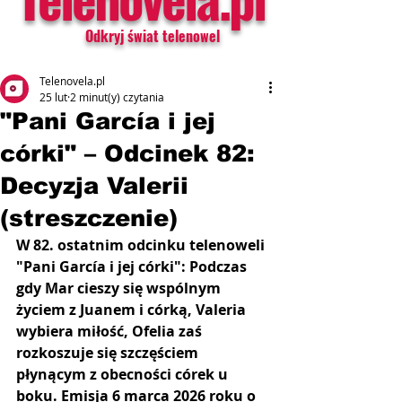
Odkryj świat telenowel
Telenovela.pl
25 lut
2 minut(y) czytania
"Pani García i jej
córki" – Odcinek 82:
Decyzja Valerii
(streszczenie)
W 82. ostatnim odcinku telenoweli 
"Pani García i jej córki": Podczas 
gdy Mar cieszy się wspólnym 
życiem z Juanem i córką, Valeria 
wybiera miłość, Ofelia zaś 
rozkoszuje się szczęściem 
płynącym z obecności córek u 
boku. Emisja 6 marca 2026 roku o 