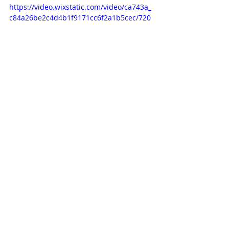
https://video.wixstatic.com/video/ca743a_
c84a26be2c4d4b1f9171cc6f2a1b5cec/720
p/mp4/file.mp4
Opisy odcinków
Novelas+
Televisa
Brandon Peniche
Emmanuel Palomares
Ela Velden
Oka Giner
Maria Sorte
Pani Garcia i jej córki
OPISY ODCINKÓW
Ostatnie posty
Zobacz wszystkie