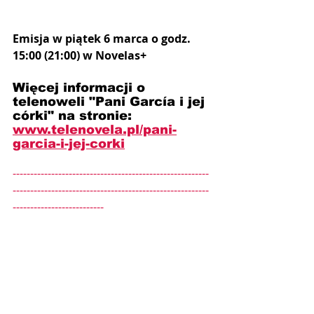
Emisja w piątek 6 marca o godz. 
15:00 (21:00) w Novelas+
Więcej informacji o 
telenoweli "Pani García i jej 
córki" na stronie: 
www.telenovela.pl/pani-
garcia-i-jej-corki
--------------------------------------------------------
--------------------------------------------------------
--------------------------