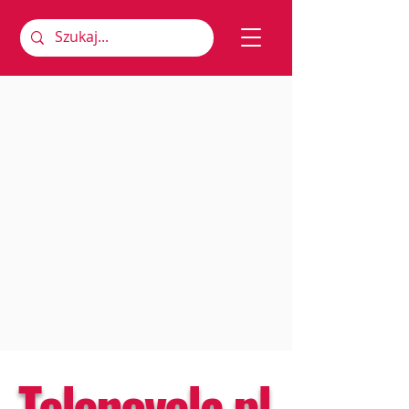
Telenovela.pl