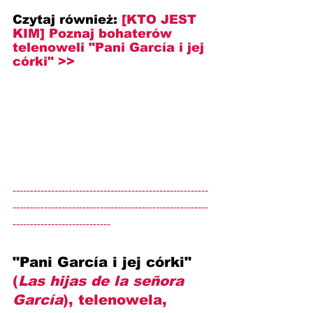
Czytaj również: 
[KTO JEST 
KIM] Poznaj bohaterów 
telenoweli "
Pani García i jej 
córki
" >>
--------------------------------------------------------
--------------------------------------------------------
----------------------------
"Pani García i jej córki" 
(
Las hijas de la señora 
García
), telenowela, 