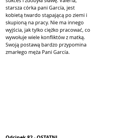
sukces i zdobyła sławę. Valeria, 
starsza córka pani García, jest 
kobietą twardo stąpającą po ziemi i 
skupioną na pracy. Nie ma innego 
wyjścia, jak tylko ciężko pracować, co 
wywołuje wiele konfliktów z matką. 
Swoją postawą bardzo przypomina 
zmarłego męża Pani García.
Odcinek 82 - OSTATNI