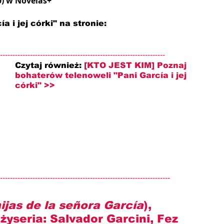
0) w Novelas+
a i jej córki" na stronie: 
------------------------------------------------------------------
Czytaj również: 
[KTO JEST KIM] Poznaj 
bohaterów telenoweli "
Pani García i jej 
córki
" >>
--------------------------------------------------------------------
ijas de la señora García
), 
żyseria: 
Salvador Garcini, Fez 