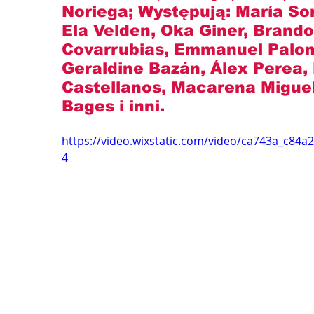
Noriega
; Występują: 
María Sor
Ela Velden, Oka Giner, Brand
Covarrubias, Emmanuel Palom
Geraldine Bazán, Álex Perea, 
Castellanos, Macarena Miguel
Bages
 i inni.
https://video.wixstatic.com/video/ca743a_c84
4