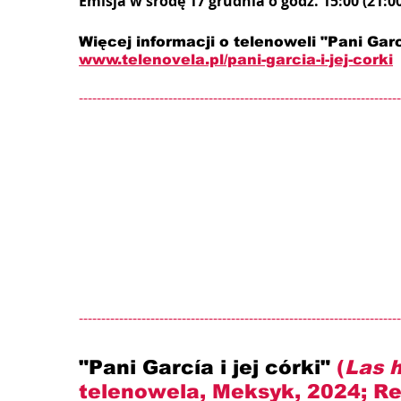
Emisja w środę 17 grudnia o godz. 15:00 (21:0
Więcej informacji o telenoweli "Pani Garcí
www.telenovela.pl/pani-garcia-i-jej-corki
------------------------------------------------------------------------
------------------------------------------------------------------------
"Pani García i jej córki" 
(
Las h
telenowela, Meksyk, 2024; Re