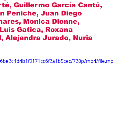
té, Guillermo García Cantú, 
on Peniche, Juan Diego 
ares, Monica Dionne, 
Luis Gatica, Roxana 
, Alejandra Jurado, Nuria 
a26be2c4d4b1f9171cc6f2a1b5cec/720p/mp4/file.mp