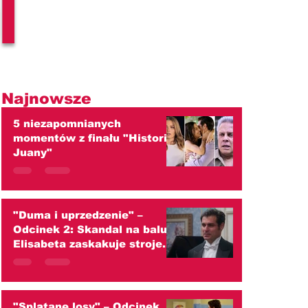
l
Najnowsze
5 niezapomnianych
momentów z finału "Historii
Juany"
"Duma i uprzedzenie" –
Odcinek 2: Skandal na balu!
Elisabeta zaskakuje strojem
i ściera się z Darcym
(streszczenie)
"Splątane losy" – Odcinek