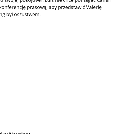
do swojej pokojówki. Luis nie chce pomagać Camili 
 konferencję prasową, aby przedstawić Valerię 
ting był oszustwem.