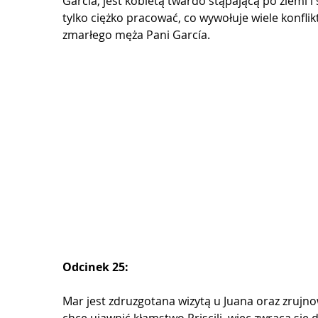
García, jest kobietą twardo stąpającą po ziemi i
tylko ciężko pracować, co wywołuje wiele konfl
zmarłego męża Pani García.
Odcinek 25:
Mar jest zdruzgotana wizytą u Juana oraz zrujno