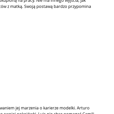
 skupioną na pracy. Nie ma innego wyjścia, jak 
iktów z matką. Swoją postawą bardzo przypomina 
waniem jej marzenia o karierze modelki. Arturo 