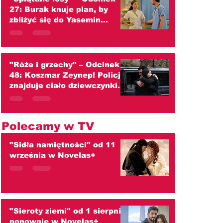
27: Burak knuje plan, by
zbliżyć się do Yasemin
(streszczenie)
"Róże i grzechy" – Odcinek
48: Koszmar Zeynep! Policja
znajduje ciało dziewczynki.
Czy to Kader? (streszczenie)
Polecamy w TV
"Sidła namiętności" od 11
września w Novelas+
"Sieroty ziemi" od 1 sierpnia
ponownie w Novelas+