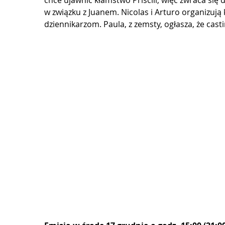
chce ujawnić kłamstwo Priscili, więc zwraca się 
w związku z Juanem. Nicolas i Arturo organizują
dziennikarzom. Paula, z zemsty, ogłasza, że ​​cas