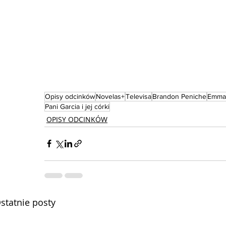
Opisy odcinków
Novelas+
Televisa
Brandon Peniche
Emman
Pani Garcia i jej córki
OPISY ODCINKÓW
statnie posty