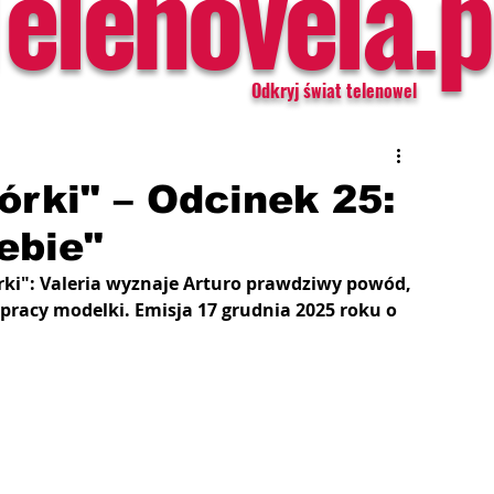
Telenovela.p
Odkryj świat telenowel
córki" – Odcinek 25:
ebie"
córki": Valeria wyznaje Arturo prawdziwy powód, 
 pracy modelki. Emisja 17 grudnia 2025 roku o 