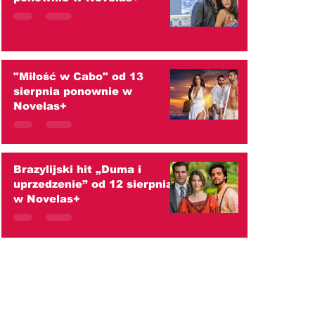
"Miłość w Cabo" od 13
sierpnia ponownie w
Novelas+
Brazylijski hit „Duma i
uprzedzenie” od 12 sierpnia
w Novelas+