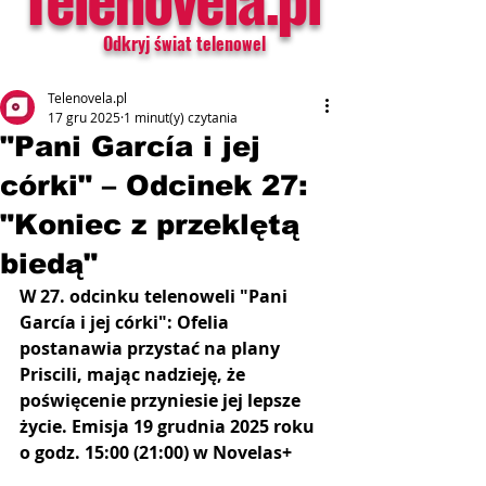
Odkryj świat telenowel
Telenovela.pl
17 gru 2025
1 minut(y) czytania
"Pani García i jej
córki" – Odcinek 27:
"Koniec z przeklętą
biedą"
W 27. odcinku telenoweli "Pani 
García i jej córki": Ofelia 
postanawia przystać na plany 
Priscili, mając nadzieję, że 
poświęcenie przyniesie jej lepsze 
życie.
Emisja 19 grudnia 2025 roku 
o godz. 15:00 (21:00) w Novelas+