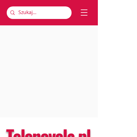
Telenovela.pl