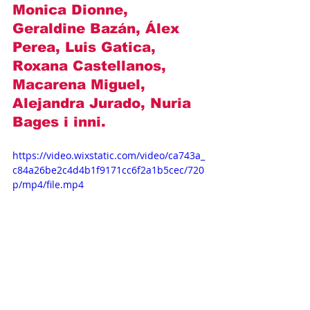
Monica Dionne, 
Geraldine Bazán, Álex 
Perea, Luis Gatica, 
Roxana Castellanos, 
Macarena Miguel, 
Alejandra Jurado, Nuria 
Bages
 i inni.
https://video.wixstatic.com/video/ca743a_
c84a26be2c4d4b1f9171cc6f2a1b5cec/720
p/mp4/file.mp4
Opisy odcinków
Novelas+
Televisa
Brandon Peniche
Emmanuel Palomares
Ela Velden
Oka Giner
Maria Sorte
Pani Garcia i jej córki