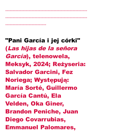
--------------------------------------------------------
--------------------------------------------------------
----------------------------
"Pani García i jej córki" 
(
Las hijas de la señora 
García
), telenowela, 
Meksyk, 2024; Reżyseria: 
Salvador Garcini, Fez 
Noriega
; Występują: 
María Sorté, Guillermo 
García Cantú, Ela 
Velden, Oka Giner, 
Brandon Peniche, Juan 
Diego Covarrubias, 
Emmanuel Palomares, 