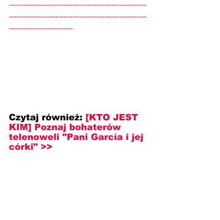
--------------------------------------------------------
--------------------------------------------------------
--------------------------
Czytaj również: 
[KTO JEST 
KIM] Poznaj bohaterów 
telenoweli "
Pani García i jej 
córki
" >>