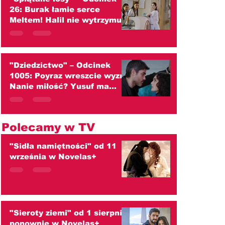
26: Burak łamie serce
Meltem! Halil nie wytrzymuje
ciężaru wielkiej tajemnicy
(streszczenie)
"Dziedzictwo" – Odcinek
1005: Poyraz wreszcie wyzna
Nanie miłość? Yusuf ma
tylko jedno marzenie!
(streszczenie)
Polecamy w TV
"Sidła namiętności" od 11
września w Novelas+
"Sieroty ziemi" od 1 sierpnia
ponownie w Novelas+