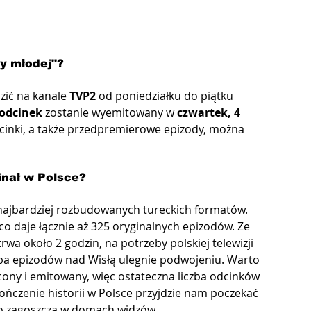
y młodej"?
zić na kanale 
TVP2
 od poniedziałku do piątku 
 odcinek
 zostanie wyemitowany w 
czwartek, 4 
inki, a także przedpremierowe epizody, można 
inał w Polsce?
 najbardziej rozbudowanych tureckich formatów. 
co daje łącznie aż 325 oryginalnych epizodów. Ze 
rwa około 2 godzin, na potrzeby polskiej telewizji 
ba epizodów nad Wisłą ulegnie podwojeniu. Warto 
ęcony i emitowany, więc ostateczna liczba odcinków 
kończenie historii w Polsce przyjdzie nam poczekać 
ugo zagoszczą w domach widzów.