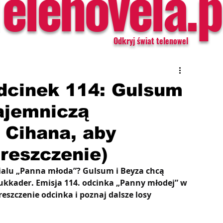
Telenovela.p
Odkryj świat telenowel
dcinek 114: Gulsum
ajemniczą
 Cihana, aby
reszczenie)
rialu „Panna młoda”? Gulsum i Beyza chcą 
Mukkader
. 
Emisja 114. odcinka „Panny młodej” w 
eszczenie odcinka i poznaj dalsze losy 