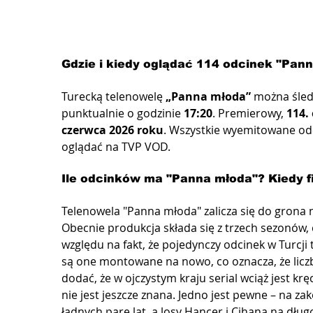
Gdzie i kiedy oglądać 114 odcinek "Pann
Turecką telenowelę 
„Panna młoda”
 można śled
punktualnie o godzinie 
17:20
. Premierowy, 
114.
czerwca 2026 roku
. Wszystkie wyemitowane odc
oglądać na TVP VOD.
Ile odcinków ma "Panna młoda"? Kiedy f
Telenowela "Panna młoda" zalicza się do grona
Obecnie produkcja składa się z trzech sezonów, 
względu na fakt, że pojedynczy odcinek w Turcji t
są one montowane na nowo, co oznacza, że licz
dodać, że w ojczystym kraju serial wciąż jest kr
nie jest jeszcze znana. Jedno jest pewne – na za
ładnych parę lat, a losy Hançer i Cihana na dł