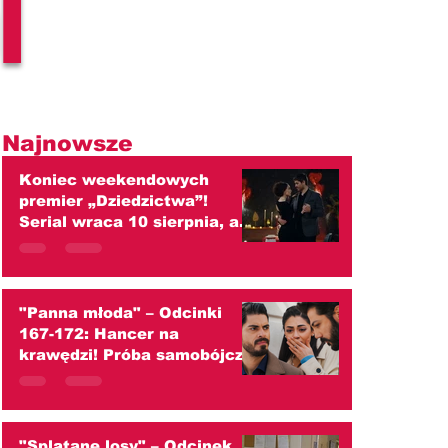
l
Najnowsze
Koniec weekendowych
premier „Dziedzictwa”!
Serial wraca 10 sierpnia, ale
od września czekają widzów
duże zmiany
"Panna młoda" – Odcinki
167-172: Hancer na
krawędzi! Próba samobójcza,
szokujący ślub z Melihem i
wojna z Cihanem!
(streszczenie)
"Splątane losy" – Odcinek