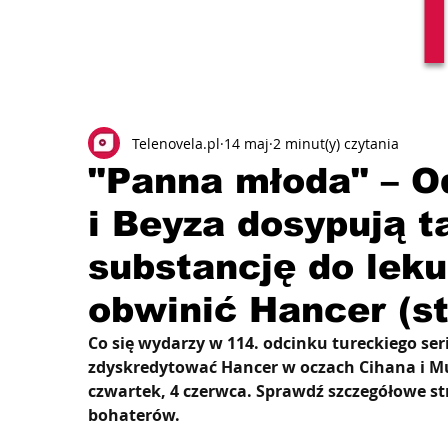
Telenovela.pl
14 maj
2 minut(y) czytania
"Panna młoda" – O
i Beyza dosypują t
substancję do leku
obwinić Hancer (st
Co się wydarzy w 114. odcinku tureckiego se
zdyskredytować Hancer w oczach Cihana i 
czwartek, 4 czerwca. Sprawdź szczegółowe str
bohaterów.