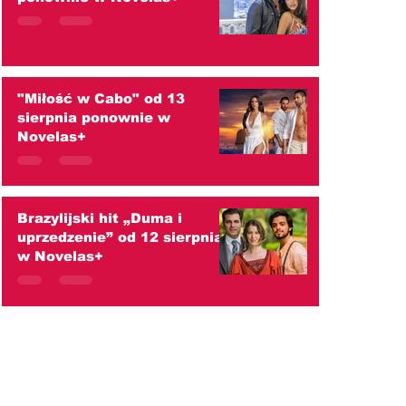
"Miłość w Cabo" od 13
sierpnia ponownie w
Novelas+
Brazylijski hit „Duma i
uprzedzenie” od 12 sierpnia
w Novelas+