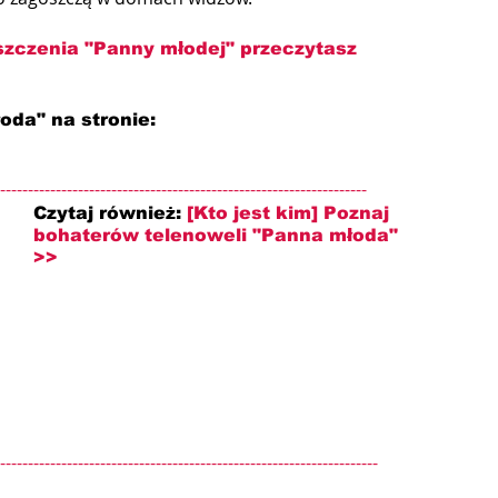
szczenia "Panny młodej" przeczytasz 
oda" na stronie: 
------------------------------------------------------------------
Czytaj również: 
[Kto jest kim] Poznaj 
bohaterów telenoweli "Panna młoda" 
>>
--------------------------------------------------------------------