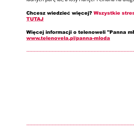
Chcesz wiedzieć więcej? 
Wszystkie stre
TUTAJ
Więcej informacji o telenoweli "Panna mł
www.telenovela.pl/panna-mloda
------------------------------------------------------------------------
------------------------------------------------------------------------