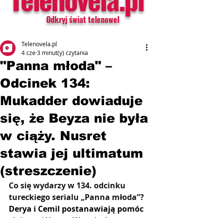
Odkryj świat telenowel
Telenovela.pl
4 cze
3 minut(y) czytania
"Panna młoda" –
Odcinek 134:
Mukadder dowiaduje
się, że Beyza nie była
w ciąży. Nusret
stawia jej ultimatum
(streszczenie)
Co się wydarzy w 134. odcinku 
tureckiego serialu „Panna młoda”? 
Derya i Cemil postanawiają pomóc 