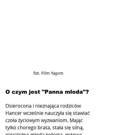
fot. Film Yapım
O czym jest "Panna młoda"?
Osierocona i nieznająca rodziców 
Hancer wcześnie nauczyła się stawiać 
czoła życiowym wyzwaniom. Mając 
tylko chorego brata, stała się silną, 
niezależną młodą kobietą, gotową 