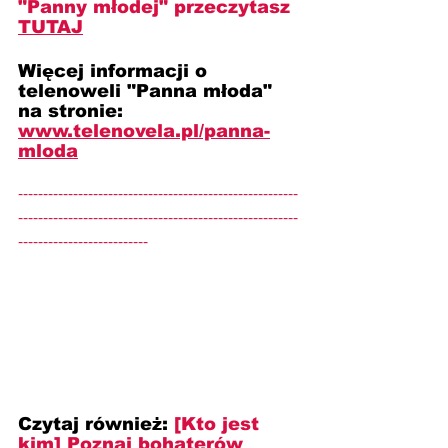
"Panny młodej" przeczytasz 
TUTAJ
Więcej informacji o 
telenoweli "Panna młoda" 
na stronie: 
www.telenovela.pl/panna-
mloda
--------------------------------------------------------
--------------------------------------------------------
--------------------------
Czytaj również: 
[Kto jest 
kim] Poznaj bohaterów 