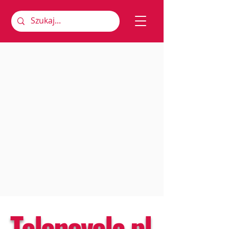
Telenovela.pl