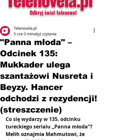
Odkryj świat telenowel
Telenovela.pl
5 cze
3 minut(y) czytania
"Panna młoda" –
Odcinek 135:
Mukkader ulega
szantażowi Nusreta i
Beyzy. Hancer
odchodzi z rezydencji!
(streszczenie)
Co się wydarzy w 135. odcinku 
tureckiego serialu „Panna młoda”? 
Melih oznajmia Mahmutowi, że 