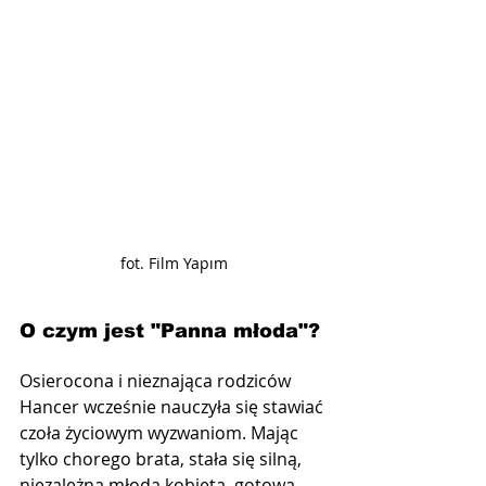
fot. Film Yapım
O czym jest "Panna młoda"?
Osierocona i nieznająca rodziców 
Hancer wcześnie nauczyła się stawiać 
czoła życiowym wyzwaniom. Mając 
tylko chorego brata, stała się silną, 
niezależną młodą kobietą, gotową 