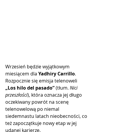
Wrzesień będzie wyjątkowym 
miesiącem dla 
Yadhiry Carrillo
. 
Rozpocznie się emisja telenoweli 
„Los hilo del pasado”
 (tłum. 
Nici 
przeszłości
), która oznacza jej długo 
oczekiwany powrót na scenę 
telenowelową po niemal 
siedemnastu latach nieobecności, co 
też zapoczątkuje nowy etap w jej 
udanej karierze.