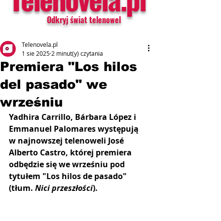
Odkryj świat telenowel
Telenovela.pl
1 sie 2025
2 minut(y) czytania
Premiera "Los hilos
del pasado" we
wrześniu
Yadhira Carrillo, Bárbara López i 
Emmanuel Palomares występują 
w najnowszej telenoweli José 
Alberto Castro, której premiera 
odbędzie się we wrześniu pod 
tytułem "Los hilos de pasado" 
(tłum. 
Nici przeszłości
).