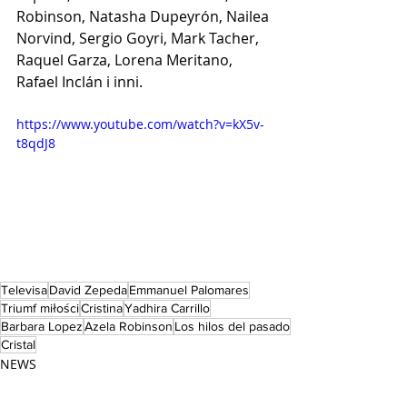
Robinson, Natasha Dupeyrón, Nailea 
Norvind, Sergio Goyri, Mark Tacher, 
Raquel Garza, Lorena Meritano, 
Rafael Inclán i inni.
https://www.youtube.com/watch?v=kX5v-
t8qdJ8
Televisa
David Zepeda
Emmanuel Palomares
Triumf miłości
Cristina
Yadhira Carrillo
Barbara Lopez
Azela Robinson
Los hilos del pasado
Cristal
NEWS