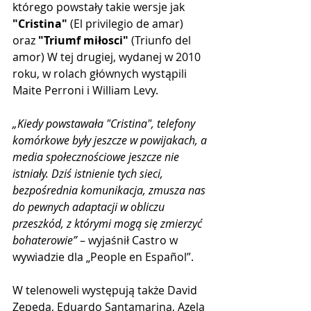
którego powstały takie wersje jak 
"Cristina"
 (El privilegio de amar) 
oraz 
"Triumf miłosci"
 (Triunfo del 
amor) W tej drugiej, wydanej w 2010 
roku, w rolach głównych wystąpili 
Maite Perroni i William Levy.
„Kiedy powstawała "Cristina", telefony 
komórkowe były jeszcze w powijakach, a 
media społecznościowe jeszcze nie 
istniały. Dziś istnienie tych sieci, 
bezpośrednia komunikacja, zmusza nas 
do pewnych adaptacji w obliczu 
przeszkód, z którymi mogą się zmierzyć 
bohaterowie”
 – wyjaśnił Castro w 
wywiadzie dla „People en Español”.
W telenoweli występują także David 
Zepeda, Eduardo Santamarina, Azela 