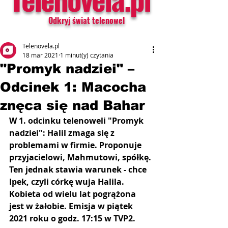
Odkryj świat telenowel
Telenovela.pl
18 mar 2021
1 minut(y) czytania
"Promyk nadziei" –
Odcinek 1: Macocha
znęca się nad Bahar
W 1. odcinku telenoweli "Promyk 
nadziei": Halil zmaga się z 
problemami w firmie. Proponuje 
przyjacielowi, Mahmutowi, spółkę. 
Ten jednak stawia warunek - chce 
Ipek, czyli córkę wuja Halila. 
Kobieta od wielu lat pogrążona 
jest w żałobie. Emisja w piątek 
2021 roku o godz. 17:15 w TVP2.