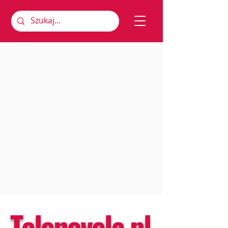
Telenovela.pl