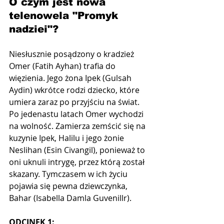
O czym jest nowa 
telenowela "Promyk 
nadziei"?
Niesłusznie posądzony o kradzież 
Omer (Fatih Ayhan) trafia do 
więzienia. Jego żona Ipek (Gulsah 
Aydin) wkrótce rodzi dziecko, które 
umiera zaraz po przyjściu na świat. 
Po jedenastu latach Omer wychodzi 
na wolność. Zamierza zemścić się na 
kuzynie Ipek, Halilu i jego żonie 
Neslihan (Esin Civangil), ponieważ to 
oni uknuli intrygę, przez którą został 
skazany. Tymczasem w ich życiu 
pojawia się pewna dziewczynka, 
Bahar (Isabella Damla Guvenillr).
ODCINEK 1: