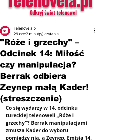
Odkryj świat telenowel
Telenovela.pl
29 cze
2 minut(y) czytania
"Róże i grzechy" –
Odcinek 14: Miłość
czy manipulacja?
Berrak odbiera
Zeynep małą Kader!
(streszczenie)
Co się wydarzy w 14. odcinku 
tureckiej telenoweli „Róże i 
grzechy”? Berrak manipulacjami 
zmusza Kader do wyboru 
pomiędzy nią, a Zeynep
. 
Emisja 14. 