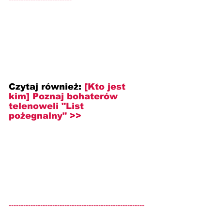
Czytaj również: 
[Kto jest 
kim] Poznaj bohaterów 
telenoweli "List 
pożegnalny" >>
--------------------------------------------------------
--------------------------------------------------------