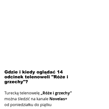
Gdzie i kiedy oglądać 14 
odcinek telenoweli "Róże i 
grzechy"?
Turecką telenowelę 
„Róże i grzechy”
można śledzić na kanale 
Novelas+
od poniedziałku do piątku 