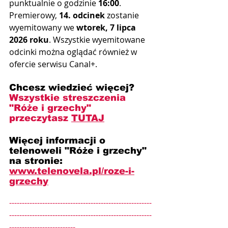
punktualnie o godzinie 
16:00
. 
Premierowy, 
14. odcinek
 zostanie 
wyemitowany we 
wtorek, 7 lipca 
2026 roku
. Wszystkie wyemitowane 
odcinki można oglądać również w 
ofercie serwisu Canal+.
Chcesz wiedzieć więcej? 
Wszystkie streszczenia 
"Róże i grzechy" 
przeczytasz 
TUTAJ
Więcej informacji o 
telenoweli "Róże i grzechy" 
na stronie: 
www.telenovela.pl/roze-i-
grzechy
--------------------------------------------------------
--------------------------------------------------------
--------------------------