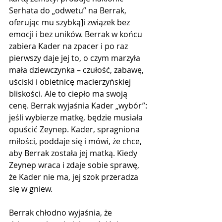
Serhata do „odwetu” na Berrak, 
oferując mu szybką]i związek bez 
emocji i bez uników. Berrak w końcu 
zabiera Kader na zpacer i po raz 
pierwszy daje jej to, o czym marzyła 
mała dziewczynka – czułość, zabawę, 
uściski i obietnicę macierzyńskiej 
bliskości. Ale to ciepło ma swoją 
cenę. Berrak wyjaśnia Kader „wybór”: 
jeśli wybierze matkę, będzie musiała 
opuścić Zeynep. Kader, spragniona  
miłości, poddaje się i mówi, że chce, 
aby Berrak została jej matką. Kiedy 
Zeynep wraca i zdaje sobie sprawę, 
że Kader nie ma, jej szok przeradza 
się w gniew.
Berrak chłodno wyjaśnia, że ​​