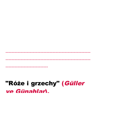
--------------------------------------------------------
--------------------------------------------------------
----------------------------
"Róże i grzechy" 
(
Güller 
ve Günahlar
), 
telenowela, Turcja, 2025; 
Reżyseria: 
Deniz Can 
Çelik
; Występują: 
Murat 
Yıldırım, Cemre Baysel, 
Oya Unustasi, Serdar 