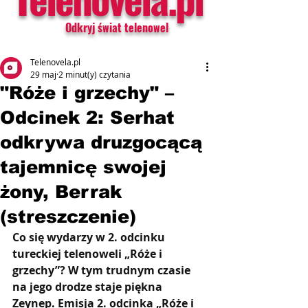
Odkryj świat telenowel
Telenovela.pl
29 maj
2 minut(y) czytania
"Róże i grzechy" –
Odcinek 2: Serhat
odkrywa druzgocącą
tajemnicę swojej
żony, Berrak
(streszczenie)
Co się wydarzy w 2. odcinku 
tureckiej telenoweli „Róże i 
grzechy”? W tym trudnym czasie 
na jego drodze staje piękna 
Zeynep
. 
Emisja 2. odcinka „Róże i 