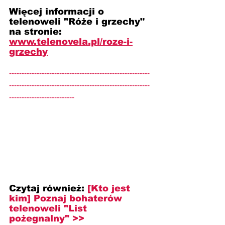
Więcej informacji o 
telenoweli "Róże i grzechy" 
na stronie: 
www.telenovela.pl/roze-i-
grzechy
--------------------------------------------------------
--------------------------------------------------------
--------------------------
Czytaj również: 
[Kto jest 
kim] Poznaj bohaterów 
telenoweli "List 
pożegnalny" >>