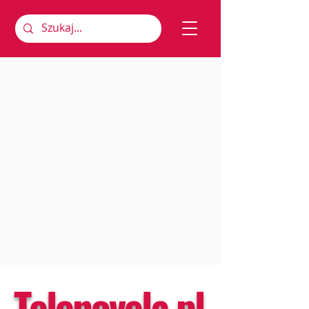
Telenovela.pl