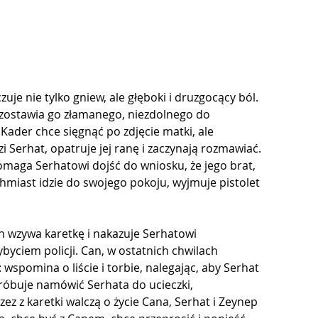
je nie tylko gniew, ale głęboki i druzgocący ból. 
pozostawia go złamanego, niezdolnego do 
Kader chce sięgnąć po zdjęcie matki, ale 
i Serhat, opatruje jej ranę i zaczynają rozmawiać. 
maga Serhatowi dojść do wniosku, że jego brat, 
hmiast idzie do swojego pokoju, wyjmuje pistolet 
n wzywa karetkę i nakazuje Serhatowi 
yciem policji. Can, w ostatnich chwilach 
spomina o liście i torbie, nalegając, aby Serhat 
 próbuje namówić Serhata do ucieczki, 
z z karetki walczą o życie Cana, Serhat i Zeynep 