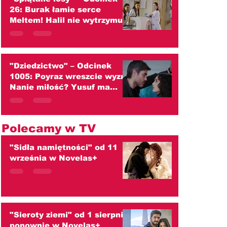
26: Burak łamie serce
Meltem! Halil nie wytrzymuje
ciężaru wielkiej tajemnicy
(streszczenie)
"Dziedzictwo" – Odcinek
1005: Poyraz wreszcie wyzna
Nanie miłość? Yusuf ma
tylko jedno marzenie!
(streszczenie)
Polecamy w TV
"Sidła namiętności" od 11
września w Novelas+
"Sieroty ziemi" od 1 sierpnia
ponownie w Novelas+