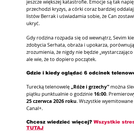
jeszcze większej katastrofie. Emocje są tak napi
przechodzi kryzys, a córki coraz bardziej oddalaj
listów Berrak i uświadamia sobie, że Can zostawi
ukryć.
Gdy rodzina rozpada się od wewnątrz, Sevim kier
zdobycia Serhata, obraża i upokarza, porównując 
zrozumienia, że ​​nigdy nie będzie „wystarczają
ale wie, że to dopiero początek.
Gdzie i kiedy oglądać 6 odcinek telenowe
Turecką telenowelę 
„Róże i grzechy”
 można śle
piątku punktualnie o godzinie 
16:00
. Premierowy
25 czerwca 2026 roku
. Wszystkie wyemitowane 
Canal+.
Chcesz wiedzieć więcej? 
Wszystkie stre
TUTAJ