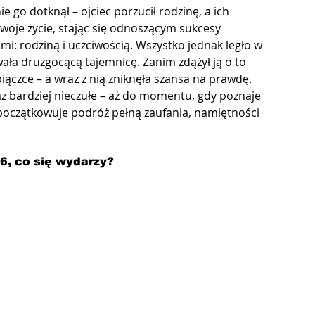
 go dotknął – ojciec porzucił rodzinę, a ich 
swoje życie, stając się odnoszącym sukcesy 
: rodziną i uczciwością. Wszystko jednak legło w 
ała druzgocącą tajemnicę. Zanim zdążył ją o to 
iączce – a wraz z nią zniknęła szansa na prawdę. 
az bardziej nieczułe – aż do momentu, gdy poznaje 
apoczątkowuje podróż pełną zaufania, namiętności 
 6, co się wydarzy?