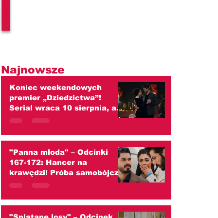
l
Najnowsze
Koniec weekendowych
premier „Dziedzictwa”!
Serial wraca 10 sierpnia, ale
od września czekają widzów
duże zmiany
"Panna młoda" – Odcinki
167-172: Hancer na
krawędzi! Próba samobójcza,
szokujący ślub z Melihem i
wojna z Cihanem!
(streszczenie)
"Splątane losy" – Odcinek