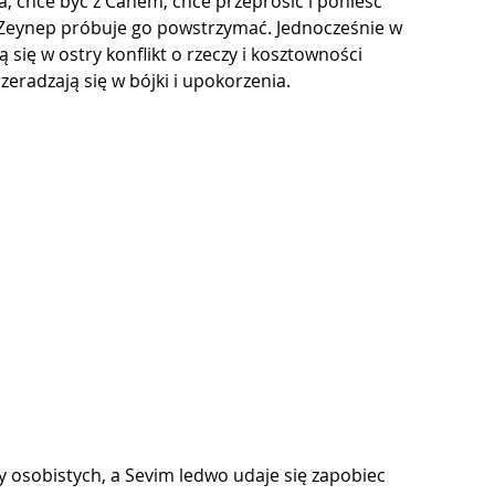
la, chce być z Canem, chce przeprosić i ponieść 
. Zeynep próbuje go powstrzymać. Jednocześnie w 
się w ostry konflikt o rzeczy i kosztowności 
rzeradzają się w bójki i upokorzenia.
czy osobistych, a Sevim ledwo udaje się zapobiec 