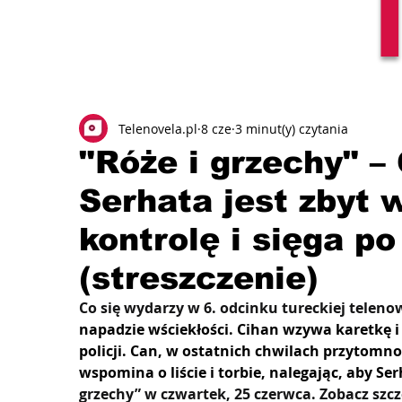
Telenovela.pl
8 cze
3 minut(y) czytania
"Róże i grzechy" –
Serhata jest zbyt w
kontrolę i sięga po
(streszczenie)
Co się wydarzy w 6. odcinku tureckiej telenow
napadzie wściekłości. Cihan wzywa karetkę i
policji. Can, w ostatnich chwilach przytomno
wspomina o liście i torbie, nalegając, aby Ser
grzechy” w czwartek, 25 czerwca. Zobacz szcz