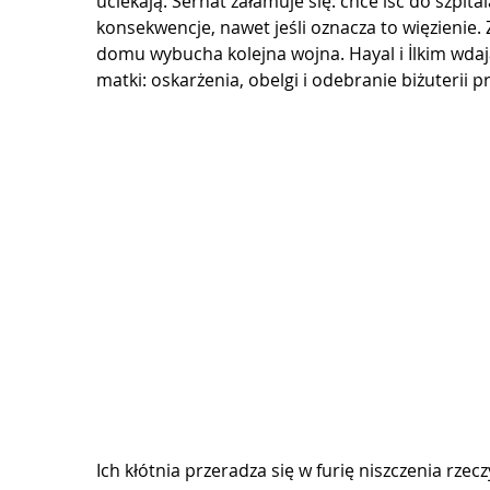
uciekają. Serhat załamuje się: chce iść do szpita
konsekwencje, nawet jeśli oznacza to więzienie
domu wybucha kolejna wojna. Hayal i İlkim wdają 
matki: oskarżenia, obelgi i odebranie biżuterii p
Ich kłótnia przeradza się w furię niszczenia rze