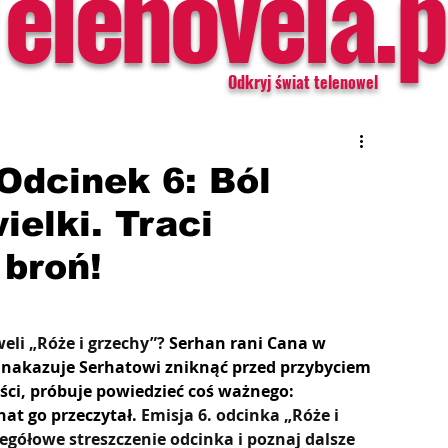
Telenovela.p
Odkryj świat telenowel
 Odcinek 6: Ból
ielki. Traci
 broń!
eli „Róże i grzechy”? 
Serhan rani Cana w 
 nakazuje Serhatowi zniknąć przed przybyciem 
ści, próbuje powiedzieć coś ważnego: 
hat go przeczytał. 
Emisja 6. odcinka „Róże i 
egółowe streszczenie odcinka i poznaj dalsze 