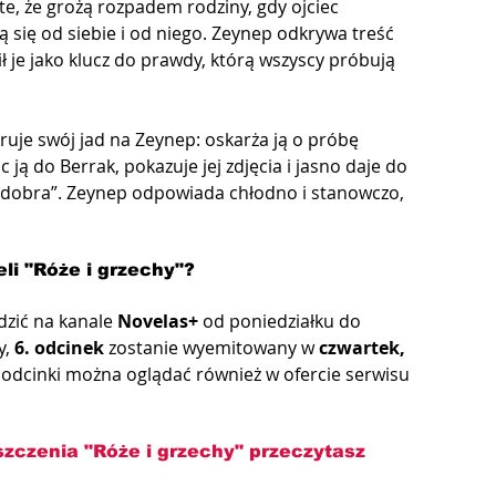
ęte, że grożą rozpadem rodziny, gdy ojciec 
ą się od siebie i od niego. Zeynep odkrywa treść 
ł je jako klucz do prawdy, którą wszyscy próbują 
uje swój jad na Zeynep: oskarża ją o próbę 
ją do Berrak, pokazuje jej zdjęcia i jasno daje do 
co dobra”. Zeynep odpowiada chłodno i stanowczo, 
li "Róże i grzechy"?
dzić na kanale 
Novelas+
 od poniedziałku do 
, 
6. odcinek
 zostanie wyemitowany w 
czwartek, 
odcinki można oglądać również w ofercie serwisu 
szczenia "Róże i grzechy" przeczytasz 