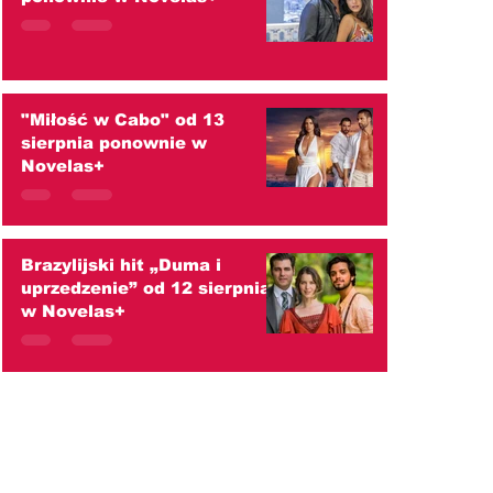
"Miłość w Cabo" od 13
sierpnia ponownie w
Novelas+
Brazylijski hit „Duma i
uprzedzenie” od 12 sierpnia
w Novelas+