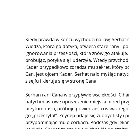
Kiedy prawda w końcu wychodzi na jaw, Serhat czu
Wiedza, która go dotyka, otwiera stare rany i 
ignorowania przeszłości, która znów go atakuje. 
próbując, potyka się i uderzyła. Wtedy przychodz
Kader przypadkowo zdradza mu sekret, który po
Can, jest ojcem Kader. Serhat nało myśląc natyc
z sejfu i kieruje się w stronę Cana.
Serhan rani Cana w przypływie wściekłości. Ciha
natychmiastowe opuszczenie miejsca przed przyb
przytomności, próbuje powiedzieć coś ważnego: w
go „przeczytał”. Zeynep udaje się zdobyć listy i
przypominając mu o córkach. Podczas gdy lekarze