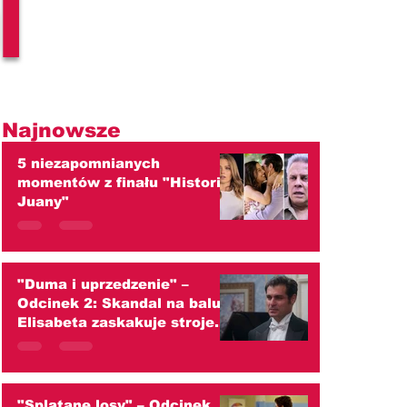
l
Najnowsze
5 niezapomnianych
momentów z finału "Historii
Juany"
"Duma i uprzedzenie" –
Odcinek 2: Skandal na balu!
Elisabeta zaskakuje strojem
i ściera się z Darcym
(streszczenie)
"Splątane losy" – Odcinek