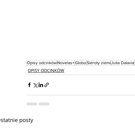
Opisy odcinków
Novelas+
Globo
Sieroty ziemi
Julia Dalavia
OPISY ODCINKÓW
statnie posty