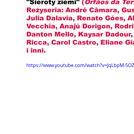
"Sieroty ziemi" 
(
Órfãos da Ter
Reżyseria: 
André Câmara, Gu
Julia Dalavia, Renato Góes, 
Vecchia, Anajú Dorigon, Rodr
Danton Mello, Kaysar Dadour,
Ricca, Carol Castro, Eliane Gia
i inni.
https://www.youtube.com/watch?v=JqLbpM-5O