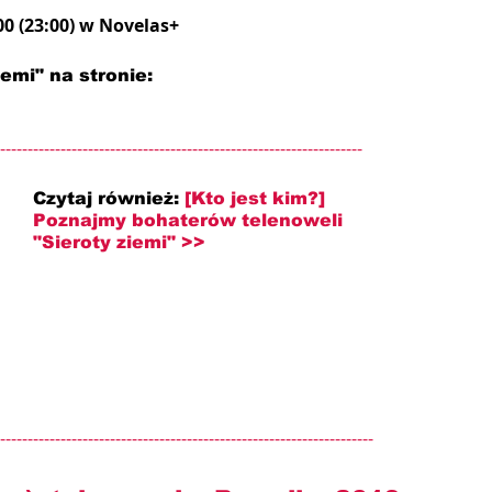
00 (23:00) w Novelas+
emi" na stronie: 
------------------------------------------------------------------
Czytaj również:
[Kto jest kim?] 
Poznajmy bohaterów telenoweli 
"Sieroty ziemi" >>
--------------------------------------------------------------------