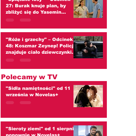
27: Burak knuje plan, by
zbliżyć się do Yasemin
(streszczenie)
"Róże i grzechy" – Odcinek
48: Koszmar Zeynep! Policja
znajduje ciało dziewczynki.
Czy to Kader? (streszczenie)
Polecamy w TV
"Sidła namiętności" od 11
września w Novelas+
"Sieroty ziemi" od 1 sierpnia
ponownie w Novelas+