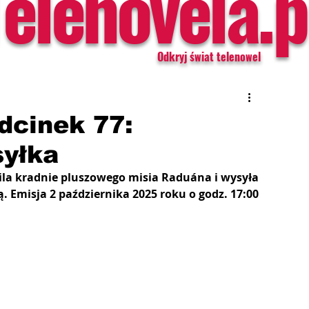
Telenovela.p
Odkryj świat telenowel
Odcinek 77:
syłka
lila kradnie pluszowego misia Raduána i wysyła 
ą. Emisja 2 października 2025 roku o godz. 17:00 