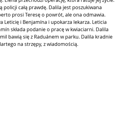
ę. Elena przechodzi operację, która ratuje jej życie. 
policji całą prawdę. Dalila jest poszukiwana 
berto prosi Teresę o powrót, ale ona odmawia. 
a Leticię i Benjamína i upokarza lekarza. Leticia 
ín składa podanie o pracę w kwiaciarni. Dalila 
 Jamil bawią się z Raduánem w parku. Dalila kradnie 
dartego na strzępy, z wiadomością.