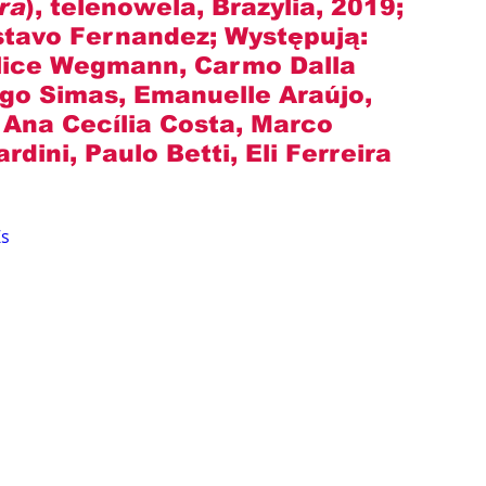
ra
), telenowela, Brazylia, 2019; 
stavo Fernandez
; Występują: 
Alice Wegmann, Carmo Dalla 
igo Simas, Emanuelle Araújo, 
 Ana Cecília Costa, Marco 
rdini, Paulo Betti, Eli Ferreira 
Zs