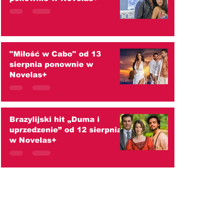
"Miłość w Cabo" od 13
sierpnia ponownie w
Novelas+
Brazylijski hit „Duma i
uprzedzenie” od 12 sierpnia
w Novelas+