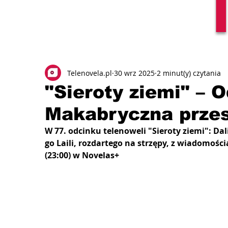
Telenovela.pl
30 wrz 2025
2 minut(y) czytania
"Sieroty ziemi" – 
Makabryczna prze
W 77. odcinku telenoweli "Sieroty ziemi": Da
go Laili, rozdartego na strzępy, z wiadomości
(23:00) w Novelas+