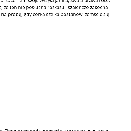
orzuceniem szejk wysyła Jamila, swoją prawą rękę, 
, że ten nie posłucha rozkazu i szaleńczo zakocha 
a na próbę, gdy córka szejka postanowi zemścić się 