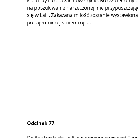
kraju, by rozpocząć nowe życie. Rozwścieczony p
na poszukiwanie narzeczonej, nie przypuszczając
się w Laili. Zakazana miłość zostanie wystawion
po tajemniczej śmierci ojca.
Odcinek 77: