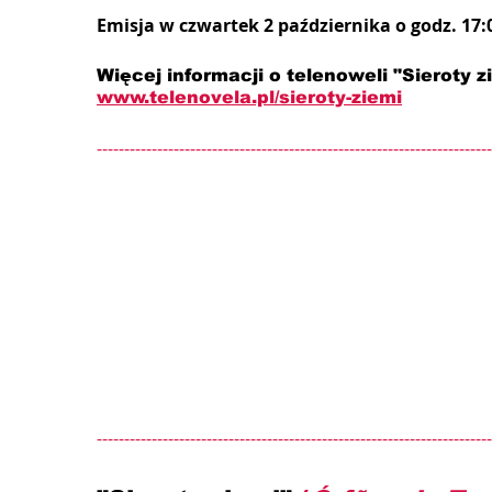
Emisja w czwartek 2 października o godz. 17:
Więcej informacji o telenoweli "Sieroty zi
www.telenovela.pl/sieroty-ziemi
------------------------------------------------------------------------
------------------------------------------------------------------------