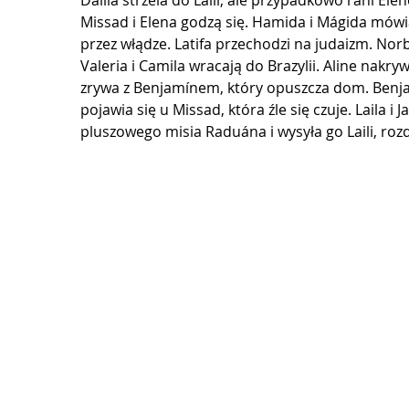
Dalila strzela do Laili, ale przypadkowo rani Elen
Missad i Elena godzą się. Hamida i Mágida mówią 
przez włądze. Latifa przechodzi na judaizm. Nor
Valeria i Camila wracają do Brazylii. Aline nakryw
zrywa z Benjamínem, który opuszcza dom. Benjam
pojawia się u Missad, która źle się czuje. Laila i
pluszowego misia Raduána i wysyła go Laili, roz