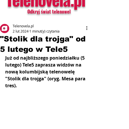
Odkryj świat telenowel
Telenovela.pl
2 lut 2024
1 minut(y) czytania
"Stolik dla trojga" od
5 lutego w Tele5
Już od najbliższego poniedziałku (5 
lutego) Tele5 zaprasza widzów na 
nową kolumbijską telenowelę 
"Stolik dla trojga" (oryg. Mesa para 
tres).