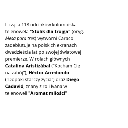
Licząca 118 odcinków kolumbiska 
telenowela 
"Stolik dla trojga"
 (oryg. 
Mesa para tres
) wytwórni Caracol 
zadebiutuje na polskich ekranach 
dwadzieścia lat po swojej światowej 
premierze. W rolach głównych 
Catalina Aristizábal 
("Kocham Cię 
na zabój"), 
Héctor Arredondo
("Dopóki starczy życia") oraz 
Diego 
Cadavid
, znany z roli Ivana w 
telenoweli 
"Aromat miłości"
.