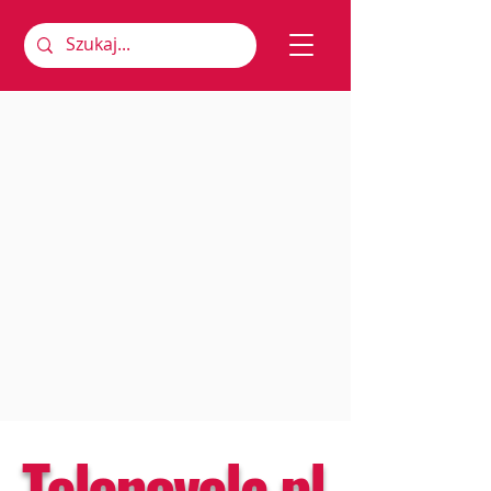
Telenovela.pl