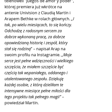
telenoweli "Juegos de amor y poder", 
której premiera już wkrótce na 
antenie Univision z Claudią Martín i 
Arapem Bethke w rolach głównych. 
„I 
tak, po wielu miesiącach, to się kończy. 
Odchodzę z radosnym sercem za 
dobrze wykonaną pracę, za dobrze 
opowiedzianą historię i zespół, który 
stał się rodziną
” – napisał Arap na 
swoim profilu na Instagramie. 
„Moje 
serce jest pełne wdzięczności i wielkiego 
szczęścia, że ​​miałem szczęście być 
częścią tak wspaniałego, oddanego i 
utalentowanego zespołu. Dziękuję 
każdej osobie, z którą dzieliłam te 
intensywne miesiące pełne miłości dla 
tego projektu tak pełnego magii”
 – 
powiedział Martín.