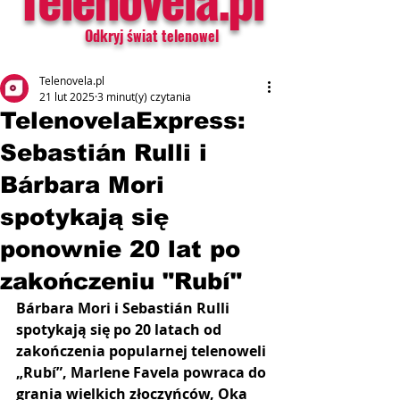
Odkryj świat telenowel
Telenovela.pl
21 lut 2025
3 minut(y) czytania
TelenovelaExpress:
Sebastián Rulli i
Bárbara Mori
spotykają się
ponownie 20 lat po
zakończeniu "Rubí"
Bárbara Mori i Sebastián Rulli 
spotykają się po 20 latach od 
zakończenia popularnej telenoweli 
„Rubí”, Marlene Favela powraca do 
grania wielkich złoczyńców, Oka 