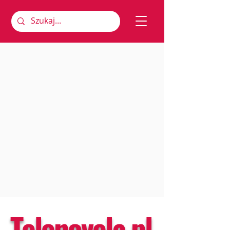
Telenovela.pl