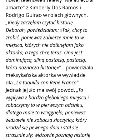
nowej telenoweli Televiy "Me atrevo a 
amarte" z Kimberly Dos Ramos i 
Rodrigo Guirao w rolach głównych. 
„Kiedy zaczęłam czytać historię 
Deborah, powiedziałam: »Tak, chcę to 
zrobić, ponieważ zabierze mnie to w 
miejsca, których nie dotknęłam jako 
aktorka, a tego chcę teraz. Ona jest 
dominującą, silną postacią, postacią, 
która naznacza historię«”
 – powiedziała 
meksykańska aktorka w wywiadzie 
dla 
„La taquilla con René Franco”
. 
Jednak jej zło ma swój powód. 
„To 
wypływa z bardzo głębokiego miejsca i 
zobaczymy to w pierwszym odcinku, 
dlatego mnie to wciągnęło, ponieważ 
widzowie nie zobaczą złoczyńcy, który 
urodził się pewnego dnia i stał się 
strasznie zły; widzowie poznają historię 