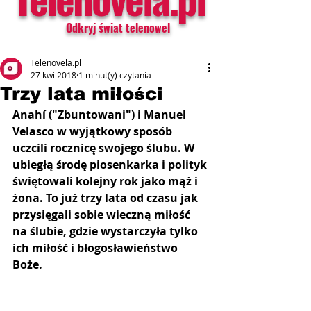
Odkryj świat telenowel
Telenovela.pl
27 kwi 2018
1 minut(y) czytania
Trzy lata miłości
Anahí ("Zbuntowani") i Manuel 
Velasco w wyjątkowy sposób 
uczcili rocznicę swojego ślubu. W 
ubiegłą środę piosenkarka i polityk 
świętowali kolejny rok jako mąż i 
żona. To już trzy lata od czasu jak 
przysięgali sobie wieczną miłość 
na ślubie, gdzie wystarczyła tylko 
ich miłość i błogosławieństwo 
Boże.