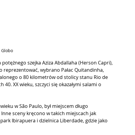
. Globo
otężnego szejka Aziza Abdallaha (Herson Capri), 
y go reprezentować, wybrano Pałac Quitandinha, 
alonego o 80 kilometrów od stolicy stanu Rio de 
 40. XX wieku, szczyci się okazałymi salami o 
X wieku w São Paulo, był miejscem długo 
 Inne sceny kręcono w takich miejscach jak 
park Ibirapuera i dzielnica Liberdade, gdzie jako 