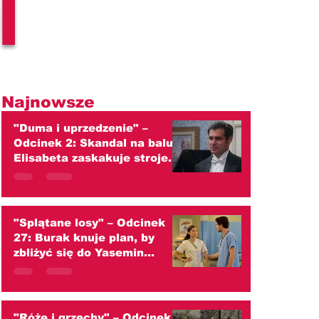
l
Najnowsze
"Duma i uprzedzenie" –
Odcinek 2: Skandal na balu!
Elisabeta zaskakuje strojem
i ściera się z Darcym
(streszczenie)
"Splątane losy" – Odcinek
27: Burak knuje plan, by
zbliżyć się do Yasemin
(streszczenie)
"Róże i grzechy" – Odcinek