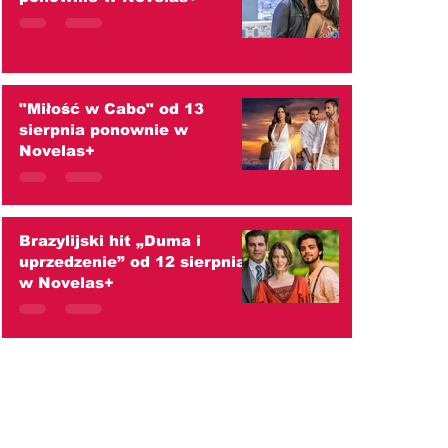
"Miłość w Cabo" od 13
sierpnia ponownie w
Novelas+
Brazylijski hit „Duma i
uprzedzenie” od 12 sierpnia
w Novelas+