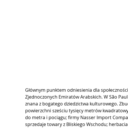
Głównym punktem odniesienia dla społeczności s
Zjednoczonych Emiratów Arabskich. W São Paulo g
znana z bogatego dziedzictwa kulturowego. Zbu
powierzchni sześciu tysięcy metrów kwadratow
do metra i pociągu; firmy Nasser Import Compan
sprzedaje towary z Bliskiego Wschodu; herbacia