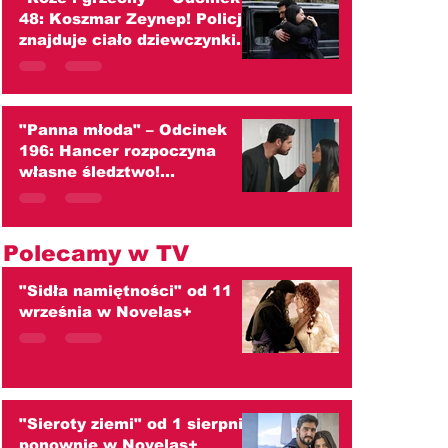
48: Koszmar Zeynep! Policja
znajduje ciało dziewczynki.
Czy to Kader? (streszczenie)
"Panna młoda" – Odcinek
196: Hancer rozpoczyna
własne śledztwo!
Podejrzewa, że ktoś
skrzywdził Esmę
(streszczenie)
Polecamy w TV
"Sidła namiętności" od 11
września w Novelas+
"Sieroty ziemi" od 1 sierpnia
ponownie w Novelas+