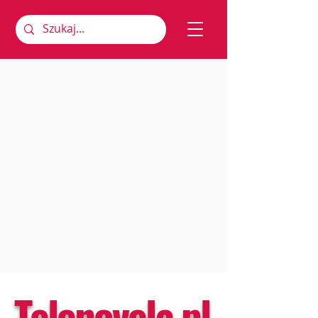
Telenovela.pl