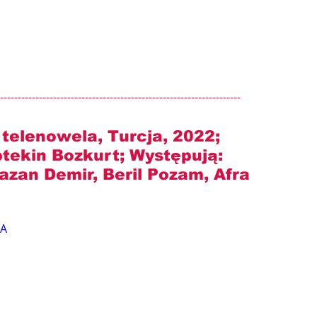
--------------------------------------------------------------------
, telenowela, Turcja, 2022; 
ptekin Bozkurt
; Występują: 
azan Demir, Beril Pozam, Afra 
NA