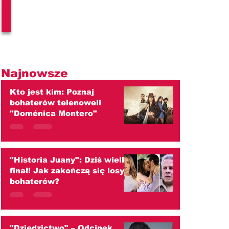
l
Najnowsze
Kto jest kim: Poznaj
bohaterów telenoweli
"Doménica Montero"
"Historia Juany": Dziś wielki
finał! Jak zakończą się losy
bohaterów?
"Dziedzictwo" – Odcinek