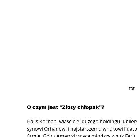
fot.
O czym jest "Złoty chłopak"?
Halis Korhan, właściciel dużego holdingu jubile
synowi Orhanowi i najstarszemu wnukowi Fuatow
firmie. Gdy z Ameryki wraca młodszy wnuk Ferit, 