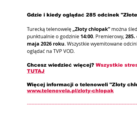
Gdzie i kiedy oglądać 285 odcinek "Złot
Turecką telenowelę 
„Złoty chłopak”
 można śled
punktualnie o godzinie 
14:00
. Premierowy, 
285.
maja 2026 roku
. Wszystkie wyemitowane odcin
oglądać na TVP VOD.
Chcesz wiedzieć więcej? 
Wszystkie stre
TUTAJ
Więcej informacji o telenoweli "Złoty chł
www.telenovela.pl/zloty-chlopak
------------------------------------------------------------------------