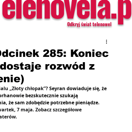
Telenovela.p
Odkryj świat telenowel
Odcinek 285: Koniec
dostaje rozwód z
enie)
alu „Złoty chłopak”? 
Seyran dowiaduje się, że 
orhanowie bezskutecznie szukają 
ia, że sam zdobędzie potrzebne pieniądze.
wartek, 7 maja. Zobacz szczegółowe 
haterów.