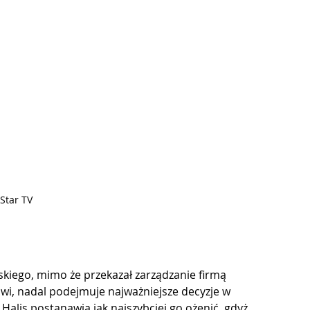
 Star TV
rskiego, mimo że przekazał zarządzanie firmą 
i, nadal podejmuje najważniejsze decyzje w 
Halis postanawia jak najszybciej go ożenić, gdyż 