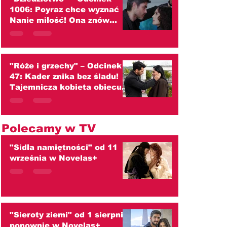
1006: Poyraz chce wyznać
Nanie miłość! Ona znów
przed nim ucieka
(streszczenie)
"Róże i grzechy" – Odcinek
47: Kader znika bez śladu!
Tajemnicza kobieta obiecuje
zaprowadzić ją do ojca
(streszczenie)
Polecamy w TV
"Sidła namiętności" od 11
września w Novelas+
"Sieroty ziemi" od 1 sierpnia
ponownie w Novelas+