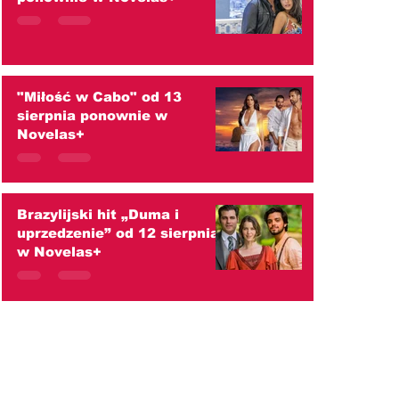
"Miłość w Cabo" od 13
sierpnia ponownie w
Novelas+
Brazylijski hit „Duma i
uprzedzenie” od 12 sierpnia
w Novelas+