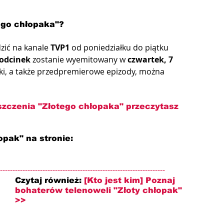
ego chłopaka"?
zić na kanale 
TVP1
 od poniedziałku do piątku 
 odcinek
 zostanie wyemitowany w 
czwartek, 7 
ki, a także przedpremierowe epizody, można 
szczenia "Złotego chłopaka"
przeczytasz 
opak" na stronie: 
------------------------------------------------------------------
Czytaj również: 
[Kto jest kim] Poznaj 
bohaterów telenoweli "Złoty chłopak" 
>>