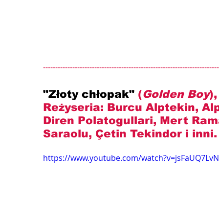
------------------------------------------------------------------------
"Złoty chłopak" 
(
Golden Boy
)
Reżyseria: 
Burcu Alptekin, Al
Diren Polatogullari, Mert Ram
Saraolu, Çetin Tekindor i inni
.
https://www.youtube.com/watch?v=jsFaUQ7Lv