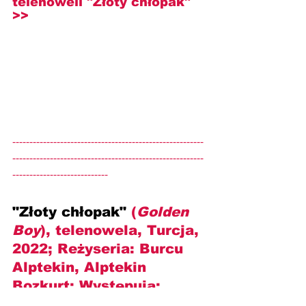
telenoweli "Złoty chłopak" 
>>
--------------------------------------------------------
--------------------------------------------------------
----------------------------
"Złoty chłopak" 
(
Golden 
Boy
), telenowela, Turcja, 
2022; Reżyseria: 
Burcu 
Alptekin, Alptekin 
Bozkurt
; Występują: 
Diren Polatogullari, Mert 