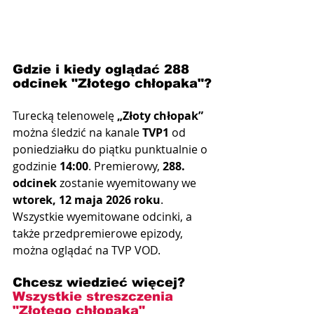
Gdzie i kiedy oglądać 288 
odcinek "Złotego chłopaka"?
Turecką telenowelę 
„Złoty chłopak”
można śledzić na kanale 
TVP1
 od 
poniedziałku do piątku punktualnie o 
godzinie 
14:00
. Premierowy, 
288. 
odcinek
 zostanie wyemitowany we 
wtorek, 12 maja 2026 roku
. 
Wszystkie wyemitowane odcinki, a 
także przedpremierowe epizody, 
można oglądać na TVP VOD.
Chcesz wiedzieć więcej? 
Wszystkie streszczenia 
"Złotego chłopaka"