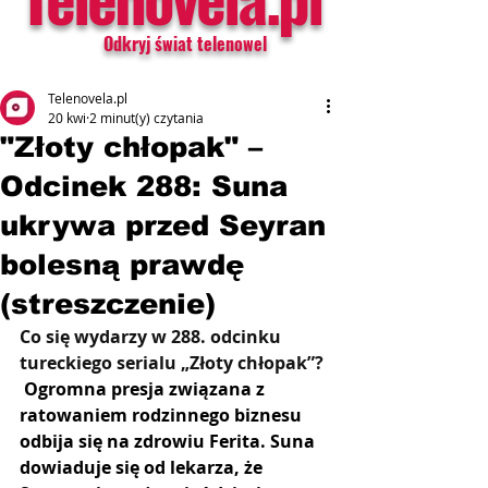
Odkryj świat telenowel
Telenovela.pl
20 kwi
2 minut(y) czytania
"Złoty chłopak" –
Odcinek 288: Suna
ukrywa przed Seyran
bolesną prawdę
(streszczenie)
Co się wydarzy w 288. odcinku 
tureckiego serialu „Złoty chłopak”? 
Ogromna presja związana z 
ratowaniem rodzinnego biznesu 
odbija się na zdrowiu Ferita. Suna 
dowiaduje się od lekarza, że 