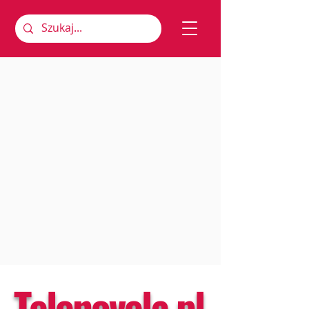
Telenovela.pl