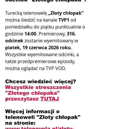
Turecką telenowelę 
„Złoty chłopak”
można śledzić na kanale 
TVP1
 od 
poniedziałku do piątku punktualnie o 
godzinie 
14:00
. Premierowy, 
316. 
odcinek
 zostanie wyemitowany w 
piatek, 19 czerwca 2026 roku
. 
Wszystkie wyemitowane odcinki, a 
także przedpremierowe epizody, 
można oglądać na TVP VOD.
Chcesz wiedzieć więcej? 
Wszystkie streszczenia 
"Złotego chłopaka"
przeczytasz 
TUTAJ
Więcej informacji o 
telenoweli "Złoty chłopak" 
na stronie: 
www.telenovela.pl/zloty-