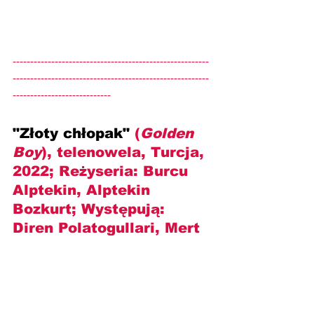
--------------------------------------------------------
--------------------------------------------------------
----------------------------
"Złoty chłopak" 
(
Golden 
Boy
), telenowela, Turcja, 
2022; Reżyseria: 
Burcu 
Alptekin, Alptekin 
Bozkurt
; Występują: 
Diren Polatogullari, Mert 
Ramazan Demir, Beril 
Pozam, Afra Saraolu, 
Çetin Tekindor i inni
.