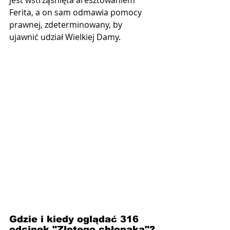
jest wstrząśnięta aresztowaniem 
Ferita, a on sam odmawia pomocy 
prawnej, zdeterminowany, by 
ujawnić udział Wielkiej Damy.
Gdzie i kiedy oglądać 316 
odcinek "Złotego chłopaka"?