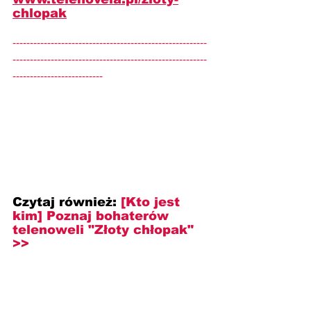
chlopak
--------------------------------------------------------
--------------------------------------------------------
--------------------------
Czytaj również: 
[Kto jest 
kim] Poznaj bohaterów 
telenoweli "Złoty chłopak" 
>>