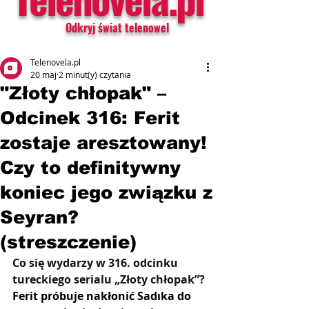
Odkryj świat telenowel
Telenovela.pl
20 maj
2 minut(y) czytania
"Złoty chłopak" –
Odcinek 316: Ferit
zostaje aresztowany!
Czy to definitywny
koniec jego związku z
Seyran?
(streszczenie)
Co się wydarzy w 316. odcinku 
tureckiego serialu „Złoty chłopak”? 
Ferit próbuje nakłonić Sadıka do 