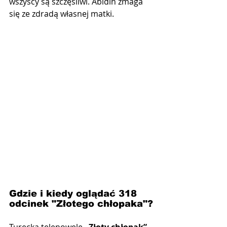
wszyscy są szczęśliwi. Abidin zmaga 
się ze zdradą własnej matki.
Gdzie i kiedy oglądać 318 
odcinek "Złotego chłopaka"?
Turecką telenowelę 
„Złoty chłopak”