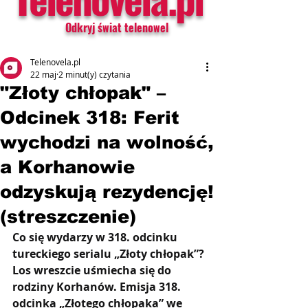
Odkryj świat telenowel
Telenovela.pl
22 maj
2 minut(y) czytania
"Złoty chłopak" –
Odcinek 318: Ferit
wychodzi na wolność,
a Korhanowie
odzyskują rezydencję!
(streszczenie)
Co się wydarzy w 318. odcinku 
tureckiego serialu „Złoty chłopak”? 
Los wreszcie uśmiecha się do 
rodziny Korhanów
. 
Emisja 318. 
odcinka „Złotego chłopaka” we 