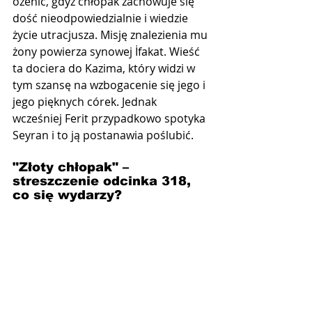
ożenić, gdyż chłopak zachowuje się 
dość nieodpowiedzialnie i wiedzie 
życie utracjusza. Misję znalezienia mu 
żony powierza synowej İfakat. Wieść 
ta dociera do Kazima, który widzi w 
tym szansę na wzbogacenie się jego i 
jego pięknych córek. Jednak 
wcześniej Ferit przypadkowo spotyka 
Seyran i to ją postanawia poślubić.
"Złoty chłopak" –  
streszczenie odcinka 318, 
co się wydarzy?