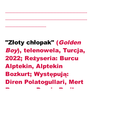
--------------------------------------------------------
--------------------------------------------------------
----------------------------
"Złoty chłopak" 
(
Golden 
Boy
), telenowela, Turcja, 
2022; Reżyseria: 
Burcu 
Alptekin, Alptekin 
Bozkurt
; Występują: 
Diren Polatogullari, Mert 
Ramazan Demir, Beril 
Pozam, Afra Saraolu, 
Çetin Tekindor i inni
.
https://www.youtube.com/watch?
v=jsFaUQ7LvNA