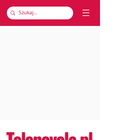
Telenovela.pl