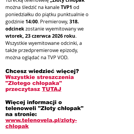
można śledzić na kanale 
TVP1
 od 
poniedziałku do piątku punktualnie o 
godzinie 
14:00
. Premierowy, 
318. 
odcinek
 zostanie wyemitowany we 
wtorek, 23 czerwca 2026 roku
. 
Wszystkie wyemitowane odcinki, a 
także przedpremierowe epizody, 
można oglądać na TVP VOD.
Chcesz wiedzieć więcej? 
Wszystkie streszczenia 
"Złotego chłopaka"
przeczytasz 
TUTAJ
Więcej informacji o 
telenoweli "Złoty chłopak" 
na stronie: 
www.telenovela.pl/zloty-
chlopak