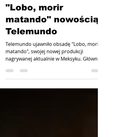
2 lis 2025
2 minut(y) czytania
"Lobo, morir
matando" nowością
Telemundo
Telemundo ujawniło obsadę "Lobo, morir
matando", swojej nowej produkcji
nagrywanej aktualnie w Meksyku. Główne
role w intensywnej opowieści o
odkupieniu, zdradzie i przetrwaniu grają
Arap Bethke i Fatima Molina. Telemundo
ogłosiło dziś gwiazdorską obsadę swojej
nowej produkcji pełnej elementów akcji i
thrillera „Lobo, morir matando” (tłum.
Wilk, umrzeć zabijając ), do której zdjęcia
ruszyły w mijającym tygodniu w Meksyku.
Znany aktor Arap Bethke wciela się w