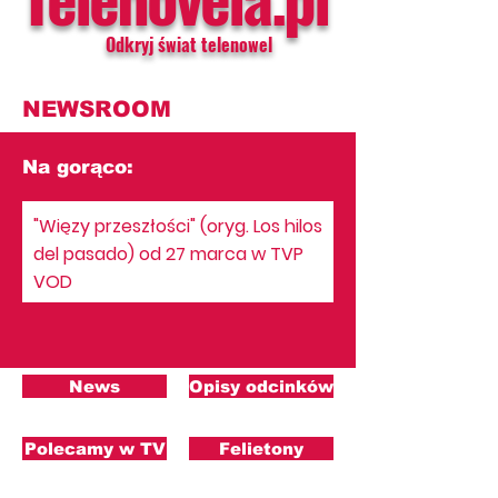
Odkryj świat telenowel
NEWSROOM
Na gorąco:
"Więzy przeszłości" (oryg. Los hilos
del pasado) od 27 marca w TVP
VOD
News
Opisy odcinków
Polecamy w TV
Felietony