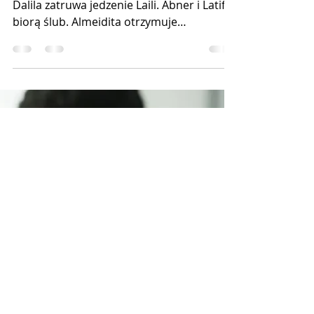
atak Dalili
W 78. odcinku telenoweli "Sieroty ziemi":
Dalila zatruwa jedzenie Laili. Abner i Latifa
biorą ślub. Almeidita otrzymuje
anonimową skargę,...