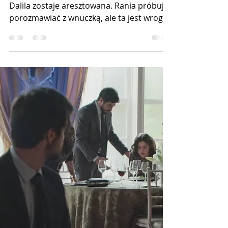
ofiar
W 79. odcinku telenoweli "Sieroty ziemi":
Dalila zostaje aresztowana. Rania próbuje
porozmawiać z wnuczką, ale ta jest wrogo
nastawiona....