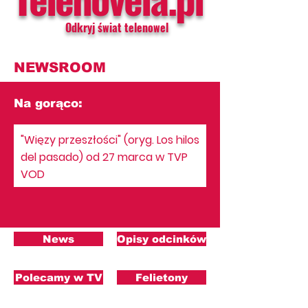
Odkryj świat telenowel
NEWSROOM
Na gorąco:
"Więzy przeszłości" (oryg. Los hilos
del pasado) od 27 marca w TVP
VOD
News
Opisy odcinków
Polecamy w TV
Felietony