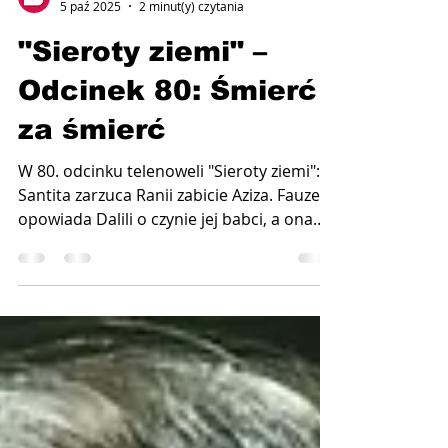
Telenovela.pl
5 paź 2025
2 minut(y) czytania
"Sieroty ziemi" –
Odcinek 80: Śmierć
za śmierć
W 80. odcinku telenoweli "Sieroty ziemi":
Santita zarzuca Ranii zabicie Aziza. Fauze
opowiada Dalili o czynie jej babci, a ona
prosi go,...