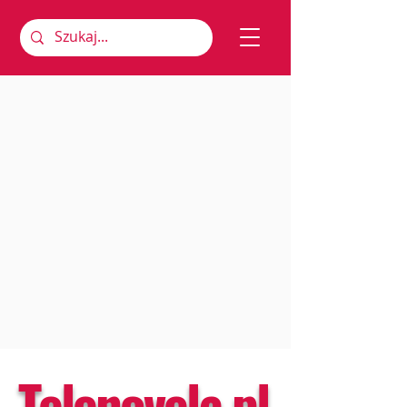
Telenovela.pl