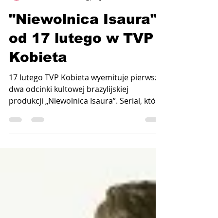
Telenovela.pl
1 lut 2024
1 minut(y) czytania
"Niewolnica Isaura"
od 17 lutego w TVP
Kobieta
17 lutego TVP Kobieta wyemituje pierwsze
dwa odcinki kultowej brazylijskiej
produkcji „Niewolnica Isaura”. Serial, który
od początku był...