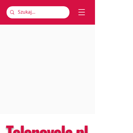
Telenovela.pl