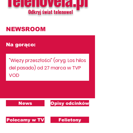
Odkryj świat telenowel
NEWSROOM
Na gorąco:
"Więzy przeszłości" (oryg. Los hilos
del pasado) od 27 marca w TVP
VOD
News
Opisy odcinków
Polecamy w TV
Felietony