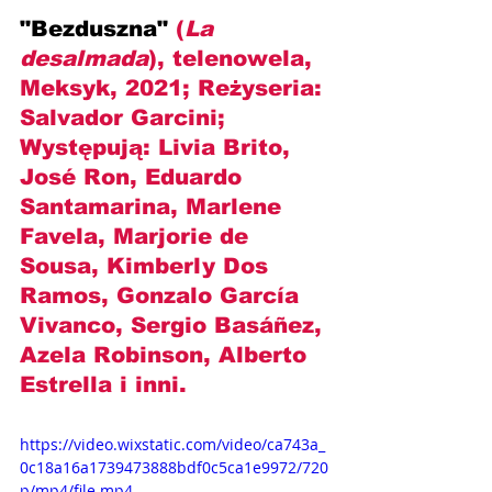
"Bezduszna" 
(
La 
desalmada
), telenowela, 
Meksyk, 2021; Reżyseria: 
Salvador Garcini; 
Występują: Livia Brito, 
José Ron, Eduardo 
Santamarina, Marlene 
Favela, Marjorie de 
Sousa, Kimberly Dos 
Ramos, Gonzalo García 
Vivanco, Sergio Basáñez, 
Azela Robinson, Alberto 
Estrella i inni.
https://video.wixstatic.com/video/ca743a_
0c18a16a1739473888bdf0c5ca1e9972/720
p/mp4/file.mp4