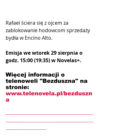
Rafael ściera się z ojcem za 
zablokowanie hodowcom sprzedaży 
bydła w Encino Alto.
Emisja we wtorek 29 sierpnia o 
godz. 15:00 (19:35) w Novelas+.
Więcej informacji o 
telenoweli "Bezduszna" na 
stronie: 
www.telenovela.pl/bezduszn
a  
--------------------------------------------------------
--------------------------------------------------------
--------------------------