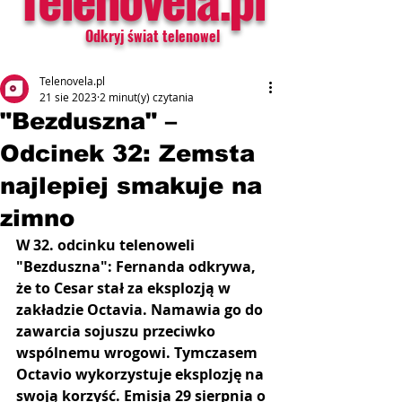
Odkryj świat telenowel
Telenovela.pl
21 sie 2023
2 minut(y) czytania
"Bezduszna" –
Odcinek 32: Zemsta
najlepiej smakuje na
zimno
W 32. odcinku telenoweli 
"Bezduszna": Fernanda odkrywa, 
że to Cesar stał za eksplozją w 
zakładzie Octavia. Namawia go do 
zawarcia sojuszu przeciwko 
wspólnemu wrogowi. Tymczasem 
Octavio wykorzystuje eksplozję na 
swoją korzyść. Emisja 29 sierpnia o 