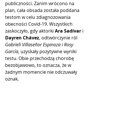
publiczności. Zanim wrócono na 
plan, cała obsada została poddana 
testom w celu zdiagnozowania 
obecności Covid-19. Wszystkich 
zaskoczyło, gdy aktorki 
Ara Sadívar
 i 
Dayren Chávez
, odtwórczynie ról 
Gabrieli Villaseñor Espinoza
 i 
Rosy 
García
, uzyskały pozytywne wyniki 
testu. Obie przechodzą chorobę 
bezobjawowo, to oznacza, że w 
żadnym momencie nie odczuwały 
oznak.