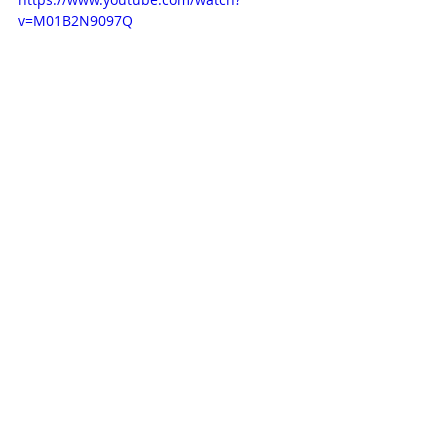
v=M01B2N9097Q
Opisy odcinków
Novelas+
Televisa
Daniel Elbittar
Claudia Martin
Na miłość nie ma recepty
OPISY ODCINKÓW
Ostatnie posty
Zobacz wszystkie