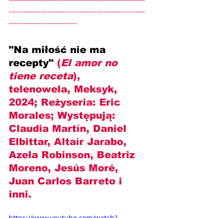
--------------------------------------------------------
----------------------------
"Na miłość nie ma 
recepty" 
(
El amor no 
tiene receta
), 
telenowela, Meksyk, 
2024; Reżyseria: 
Eric 
Morales
; Występują: 
Claudia Martín, Daniel 
Elbittar, Altaír Jarabo, 
Azela Robinson, Beatriz 
Moreno, Jesús Moré, 
Juan Carlos Barreto
 i 
inni.
https://www.youtube.com/watch?