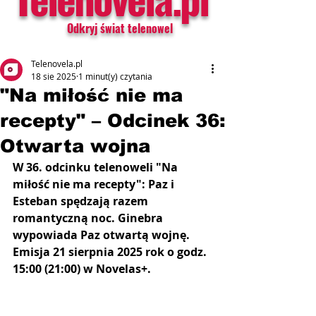
Odkryj świat telenowel
Telenovela.pl
18 sie 2025
1 minut(y) czytania
"Na miłość nie ma
recepty" – Odcinek 36:
Otwarta wojna
W 36. odcinku telenoweli "Na 
miłość nie ma recepty": Paz i 
Esteban spędzają razem 
romantyczną noc. Ginebra 
wypowiada Paz otwartą wojnę. 
Emisja 21 sierpnia 2025 rok o godz. 
15:00 (21:00) w Novelas+.