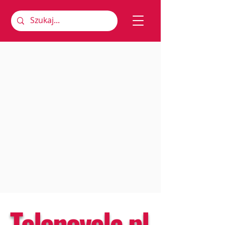
Telenovela.pl