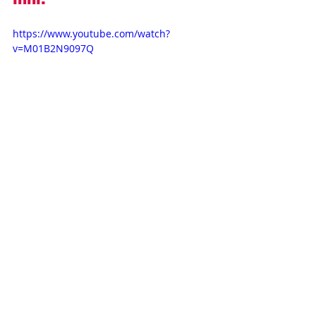
https://www.youtube.com/watch?
v=M01B2N9097Q
Opisy odcinków
Novelas+
Televisa
Daniel Elbittar
Claudia Martin
Na miłość nie ma recepty
OPISY ODCINKÓW
Ostatnie posty
Zobacz wszystkie