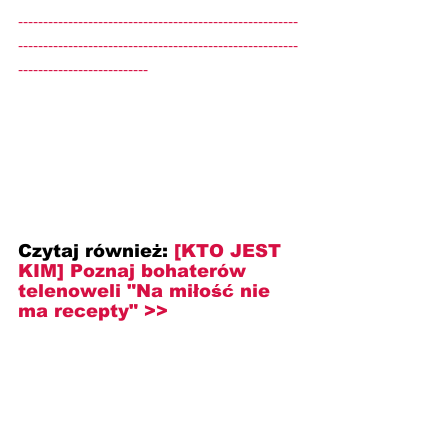
--------------------------------------------------------
--------------------------------------------------------
--------------------------
Czytaj również: 
[KTO JEST 
KIM] Poznaj bohaterów 
telenoweli "Na miłość nie 
ma recepty" >>