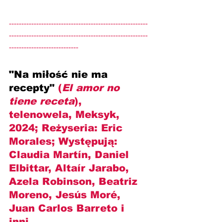
--------------------------------------------------------
--------------------------------------------------------
----------------------------
"Na miłość nie ma 
recepty" 
(
El amor no 
tiene receta
), 
telenowela, Meksyk, 
2024; Reżyseria: 
Eric 
Morales
; Występują: 
Claudia Martín, Daniel 
Elbittar, Altaír Jarabo, 
Azela Robinson, Beatriz 
Moreno, Jesús Moré, 
Juan Carlos Barreto
 i 
inni.