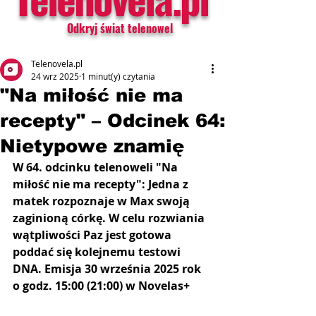
Odkryj świat telenowel
Telenovela.pl
24 wrz 2025
1 minut(y) czytania
"Na miłość nie ma
recepty" – Odcinek 64:
Nietypowe znamię
W 64. odcinku telenoweli "Na 
miłość nie ma recepty": Jedna z 
matek rozpoznaje w Max swoją 
zaginioną córkę. W celu rozwiania 
wątpliwości Paz jest gotowa 
poddać się kolejnemu testowi 
DNA. Emisja 30 września 2025 rok 
o godz. 15:00 (21:00) w Novelas+