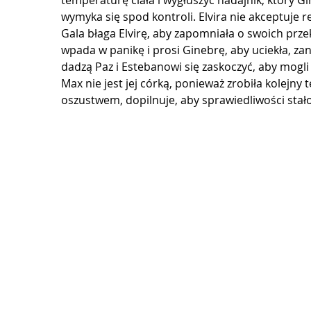
temperaturę ciała i wygłuszyć nadajnik, który Gi
wymyka się spod kontroli. Elvira nie akceptuje r
Gala błaga Elvirę, aby zapomniała o swoich przek
wpada w panikę i prosi Ginebrę, aby uciekła, zan
dadzą Paz i Estebanowi się zaskoczyć, aby mogli s
Max nie jest jej córką, ponieważ zrobiła kolejny t
oszustwem, dopilnuje, aby sprawiedliwości stało