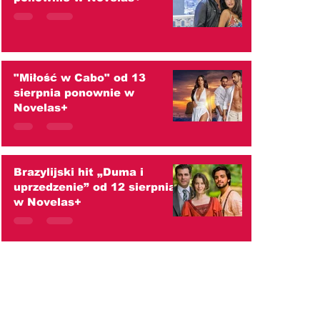
"Miłość w Cabo" od 13
sierpnia ponownie w
Novelas+
Brazylijski hit „Duma i
uprzedzenie” od 12 sierpnia
w Novelas+