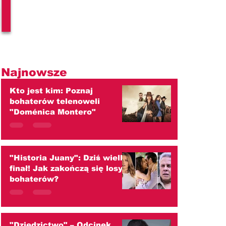
l
Najnowsze
Kto jest kim: Poznaj
bohaterów telenoweli
"Doménica Montero"
"Historia Juany": Dziś wielki
finał! Jak zakończą się losy
bohaterów?
"Dziedzictwo" – Odcinek