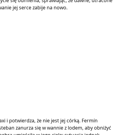
życie się odmienia, sprawiając, że dawne, utracone 
anie jej serce zabije na nowo.
 i potwierdza, że ​​nie jest jej córką. Fermín 
Esteban zanurza się w wannie z lodem, aby obniżyć 