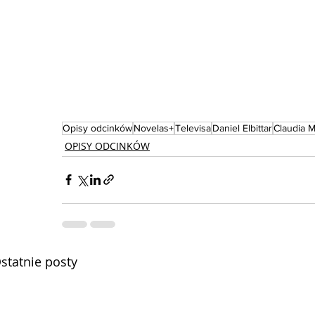
Opisy odcinków
Novelas+
Televisa
Daniel Elbittar
Claudia M
OPISY ODCINKÓW
statnie posty