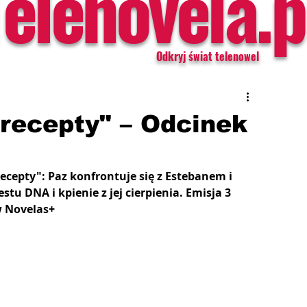
Telenovela.p
Odkryj świat telenowel
 recepty" – Odcinek
ecepty": Paz konfrontuje się z Estebanem i 
tu DNA i kpienie z jej cierpienia.
Emisja 3 
w Novelas+