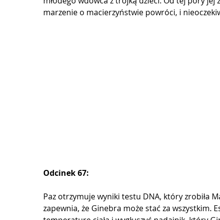
młodego wdowca z trójką dzieci. Od tej pory jej 
marzenie o macierzyństwie powróci, i nieoczekiw
Odcinek 67:
Paz otrzymuje wyniki testu DNA, który zrobiła Maxi
zapewnia, że ​​Ginebra może stać za wszystkim. 