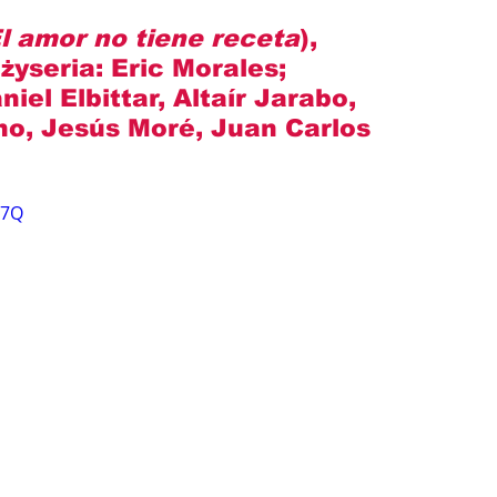
l amor no tiene receta
), 
żyseria: 
Eric Morales
; 
iel Elbittar, Altaír Jarabo, 
no, Jesús Moré, Juan Carlos 
97Q