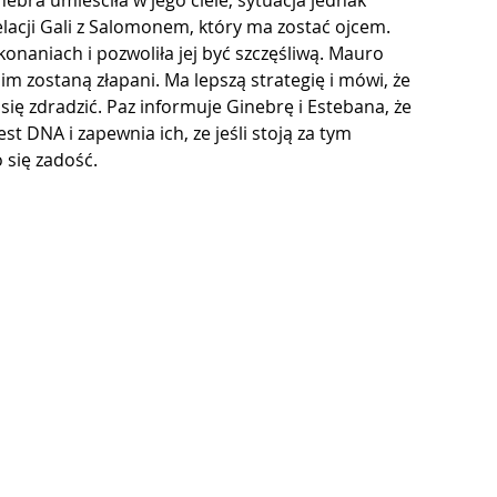
nebra umieściła w jego ciele; sytuacja jednak 
elacji Gali z Salomonem, który ma zostać ojcem. 
onaniach i pozwoliła jej być szczęśliwą. Mauro 
im zostaną złapani. Ma lepszą strategię i mówi, że 
ię zdradzić. Paz informuje Ginebrę i Estebana, że ​​
est DNA i zapewnia ich, ze jeśli stoją za tym 
 się zadość.