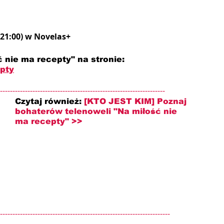
(21:00) w Novelas+
 nie ma recepty" na stronie: 
epty
------------------------------------------------------------------
Czytaj również: 
[KTO JEST KIM] Poznaj 
bohaterów telenoweli "Na miłość nie 
ma recepty" >>
--------------------------------------------------------------------