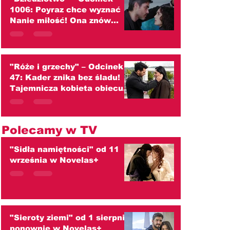
1006: Poyraz chce wyznać
Nanie miłość! Ona znów
przed nim ucieka
(streszczenie)
"Róże i grzechy" – Odcinek
47: Kader znika bez śladu!
Tajemnicza kobieta obiecuje
zaprowadzić ją do ojca
(streszczenie)
Polecamy w TV
"Sidła namiętności" od 11
września w Novelas+
"Sieroty ziemi" od 1 sierpnia
ponownie w Novelas+