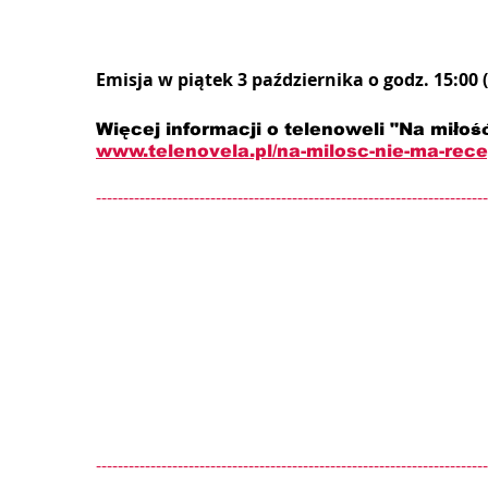
Emisja w piątek 3 października o godz. 15:00 
Więcej informacji o telenoweli "Na miłość
www.telenovela.pl/na-milosc-nie-ma-rec
------------------------------------------------------------------------
------------------------------------------------------------------------