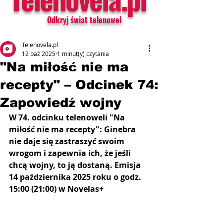
Odkryj świat telenowel
Telenovela.pl
12 paź 2025
1 minut(y) czytania
"Na miłość nie ma
recepty" – Odcinek 74:
Zapowiedź wojny
W 74. odcinku telenoweli "Na 
miłość nie ma recepty": Ginebra 
nie daje się zastraszyć swoim 
wrogom i zapewnia ich, że jeśli 
chcą wojny, to ją dostaną. Emisja 
14 października 2025 roku o godz. 
15:00 (21:00) w Novelas+