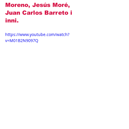
Moreno, Jesús Moré, 
Juan Carlos Barreto
 i 
inni.
https://www.youtube.com/watch?
v=M01B2N9097Q
Opisy odcinków
Novelas+
Televisa
Daniel Elbittar
Claudia Martin
Na miłość nie ma recepty
OPISY ODCINKÓW