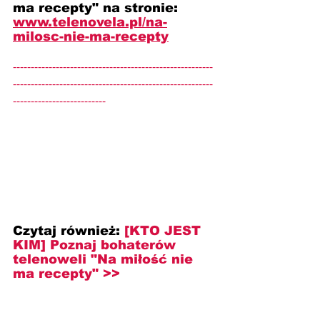
ma recepty" na stronie: 
www.telenovela.pl/na-
milosc-nie-ma-recepty
--------------------------------------------------------
--------------------------------------------------------
--------------------------
Czytaj również: 
[KTO JEST 
KIM] Poznaj bohaterów 
telenoweli "Na miłość nie 
ma recepty" >>