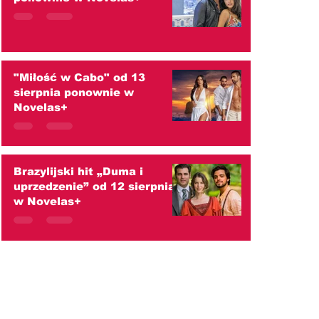
"Miłość w Cabo" od 13
sierpnia ponownie w
Novelas+
Brazylijski hit „Duma i
uprzedzenie” od 12 sierpnia
w Novelas+