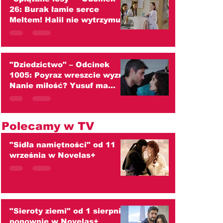
26: Burak łamie serce
Meltem! Halil nie wytrzymuje
ciężaru wielkiej tajemnicy
(streszczenie)
"Dziedzictwo" – Odcinek
1005: Poyraz wreszcie wyzna
Nanie miłość? Yusuf ma
tylko jedno marzenie!
(streszczenie)
Polecamy w TV
"Sidła namiętności" od 11
września w Novelas+
"Sieroty ziemi" od 1 sierpnia
ponownie w Novelas+