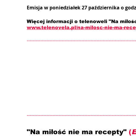
Emisja w poniedziałek 27 października o godz
Więcej informacji o telenoweli "Na miłość
www.telenovela.pl/na-milosc-nie-ma-rec
------------------------------------------------------------------------
------------------------------------------------------------------------
"Na miłość nie ma recepty" 
(
E