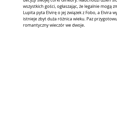
decyzji swojej córki Ginebry. Nadchodzi dzień śl
wszystkich gości, ogłaszając, że legalnie mogą z
Lupita pyta Elvirę o jej związek z Fobo, a Elvira
istnieje zbyt duża różnica wieku. Paz przygotow
romantyczny wieczór we dwoje.