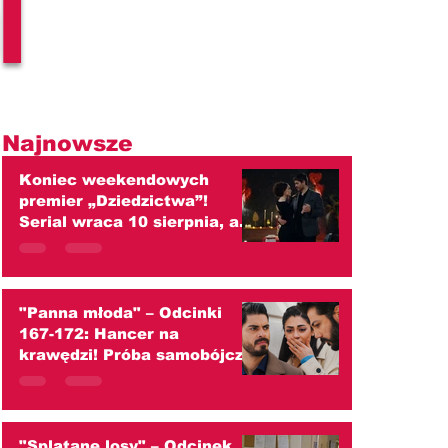
l
Najnowsze
Koniec weekendowych
premier „Dziedzictwa”!
Serial wraca 10 sierpnia, ale
od września czekają widzów
duże zmiany
"Panna młoda" – Odcinki
167-172: Hancer na
krawędzi! Próba samobójcza,
szokujący ślub z Melihem i
wojna z Cihanem!
(streszczenie)
"Splątane losy" – Odcinek