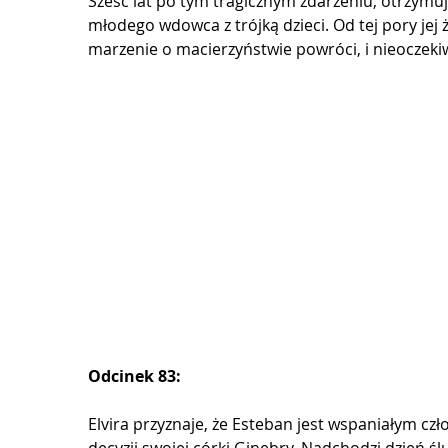
Sześć lat po tym tragicznym zdarzeniu, otrzymu
młodego wdowca z trójką dzieci. Od tej pory jej 
marzenie o macierzyństwie powróci, i nieoczekiw
Odcinek 83:
Elvira przyznaje, że Esteban jest wspaniałym czło