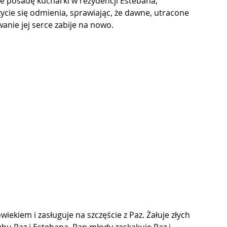
je posadę kucharki w rezydencji Estebana, 
życie się odmienia, sprawiając, że dawne, utracone 
anie jej serce zabije na nowo.
wiekiem i zasługuje na szczęście z Paz. Żałuje złych 