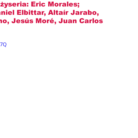
żyseria: 
Eric Morales
; 
iel Elbittar, Altaír Jarabo, 
no, Jesús Moré, Juan Carlos 
97Q