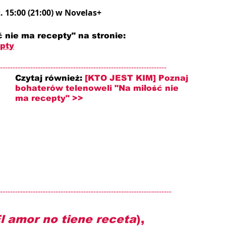
. 15:00 (21:00) w Novelas+
 nie ma recepty" na stronie: 
epty
------------------------------------------------------------------
Czytaj również: 
[KTO JEST KIM] Poznaj 
bohaterów telenoweli "Na miłość nie 
ma recepty" >>
--------------------------------------------------------------------
l amor no tiene receta
), 