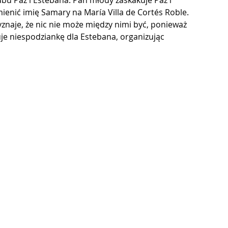
ubu Paz i Estebana. Pan młody zaskakuje Paz i 
mienić imię Samary na María Villa de Cortés Roble. 
 wyznaje, że nic nie może między nimi być, ponieważ 
uje niespodziankę dla Estebana, organizując 