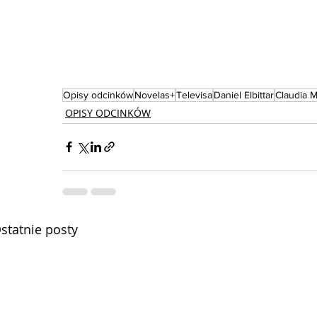
Opisy odcinków
Novelas+
Televisa
Daniel Elbittar
Claudia M
OPISY ODCINKÓW
statnie posty