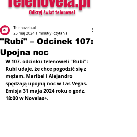
Odkryj świat telenowel
Telenovela.pl
25 maj 2024
1 minut(y) czytania
"Rubí" – Odcinek 107:
Upojna noc
W 107. odcinku telenoweli "Rubi": 
Rubí udaje, że chce pogodzić się z 
mężem. Maribel i Alejandro 
spędzają upojną noc w Las Vegas. 
Emisja 31 maja 2024 roku o godz. 
18:00 w Novelas+.