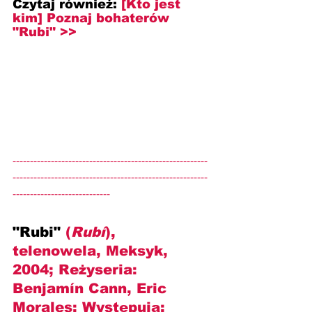
Czytaj również: 
[Kto jest 
kim] Poznaj bohaterów 
"Rubi" >>
--------------------------------------------------------
--------------------------------------------------------
----------------------------
"Rubi" 
(
Rubí
), 
telenowela, Meksyk, 
2004; Reżyseria: 
Benjamín Cann
, Eric 
Morales; Występują: 