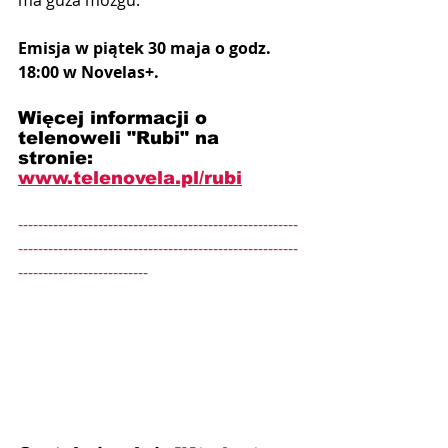
Emisja w piątek 30 maja o godz. 
18:00 w Novelas+.
Więcej informacji o 
telenoweli "Rubi" na 
stronie: 
www.telenovela.pl/rubi
--------------------------------------------------------
--------------------------------------------------------
--------------------------