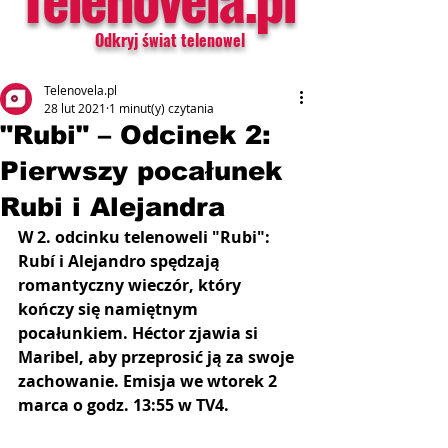
Odkryj świat telenowel
Telenovela.pl
28 lut 2021
1 minut(y) czytania
"Rubi" – Odcinek 2:
Pierwszy pocałunek
Rubi i Alejandra
W 2. odcinku telenoweli "Rubi": 
Rubí i Alejandro spędzają 
romantyczny wieczór, który 
kończy się namiętnym 
pocałunkiem. Héctor zjawia si 
Maribel, aby przeprosić ją za swoje 
zachowanie. Emisja we wtorek 2 
marca o godz. 13:55 w TV4.