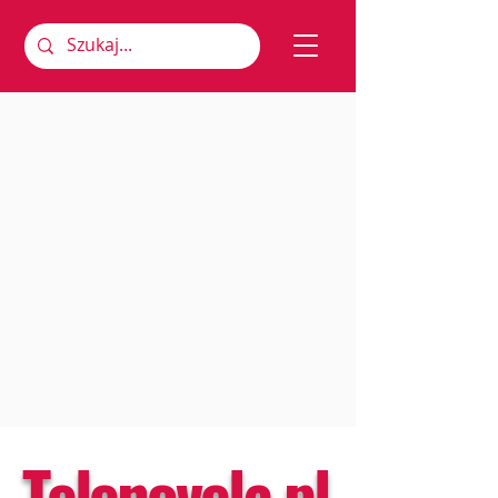
Telenovela.pl