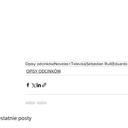
Opisy odcinków
Novelas+
Televisa
Sebastian Rulli
Eduardo
OPISY ODCINKÓW
statnie posty