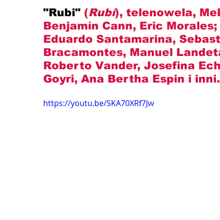
"Rubi" 
(
Rubí
), telenowela, Me
Benjamín Cann
, Eric Morales
Eduardo Santamarina, Sebasti
Bracamontes, Manuel Landeta,
Roberto Vander, 
Josefina Ec
Goyri, Ana Bertha Espin i inni.
https://youtu.be/SKA70XRf7Jw