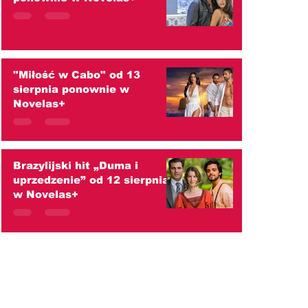
"Miłość w Cabo" od 13
sierpnia ponownie w
Novelas+
Brazylijski hit „Duma i
uprzedzenie” od 12 sierpnia
w Novelas+