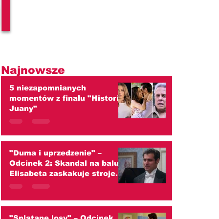
l
Najnowsze
5 niezapomnianych
momentów z finału "Historii
Juany"
"Duma i uprzedzenie" –
Odcinek 2: Skandal na balu!
Elisabeta zaskakuje strojem
i ściera się z Darcym
(streszczenie)
"Splątane losy" – Odcinek