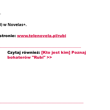
.
0) w Novelas+.
stronie: 
www.telenovela.pl/rubi
------------------------------------------------------------------
Czytaj również: 
[Kto jest kim] Poznaj 
bohaterów "Rubi" >>
--------------------------------------------------------------------