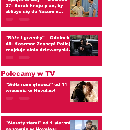
27: Burak knuje plan, by
zbliżyć się do Yasemin
(streszczenie)
"Róże i grzechy" – Odcinek
48: Koszmar Zeynep! Policja
znajduje ciało dziewczynki.
Czy to Kader? (streszczenie)
Polecamy w TV
"Sidła namiętności" od 11
września w Novelas+
"Sieroty ziemi" od 1 sierpnia
ponownie w Novelas+