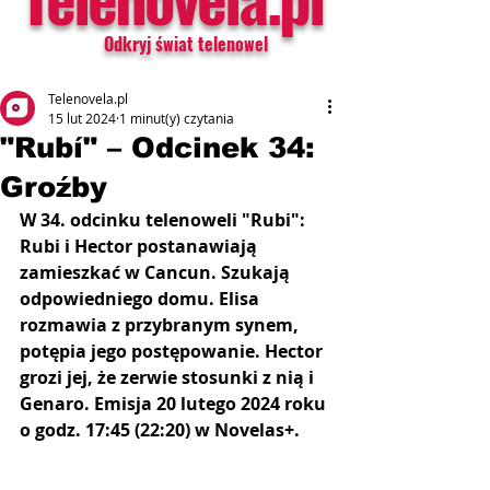
Odkryj świat telenowel
Telenovela.pl
15 lut 2024
1 minut(y) czytania
"Rubí" – Odcinek 34:
Groźby
W 34. odcinku telenoweli "Rubi": 
Rubi i Hector postanawiają 
zamieszkać w Cancun. Szukają 
odpowiedniego domu. Elisa 
rozmawia z przybranym synem, 
potępia jego postępowanie. Hector 
grozi jej, że zerwie stosunki z nią i 
Genaro. Emisja 20 lutego 2024 roku 
o godz. 17:45 (22:20) w Novelas+.