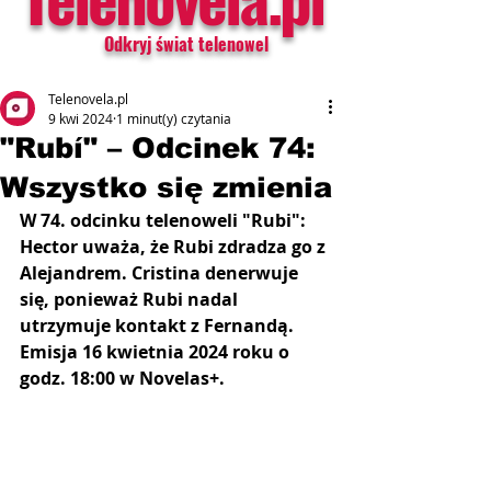
Odkryj świat telenowel
Telenovela.pl
9 kwi 2024
1 minut(y) czytania
"Rubí" – Odcinek 74:
Wszystko się zmienia
W 74. odcinku telenoweli "Rubi": 
Hector uważa, że ​​Rubi zdradza go z 
Alejandrem. Cristina denerwuje 
się, ponieważ Rubi nadal 
utrzymuje kontakt z Fernandą. 
Emisja 16 kwietnia 2024 roku o 
godz. 18:00 w Novelas+.