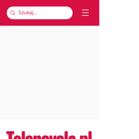
Telenovela.pl