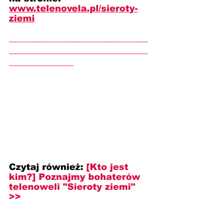
www.telenovela.pl/sieroty-
ziemi
--------------------------------------------------------
--------------------------------------------------------
--------------------------
Czytaj również:
[Kto jest 
kim?] 
Poznajmy bohaterów 
telenoweli "Sieroty ziemi" 
>>