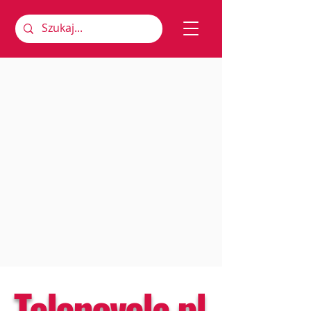
Telenovela.pl