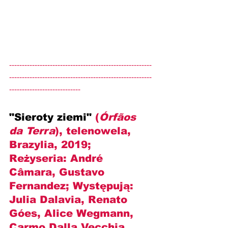
--------------------------------------------------------
--------------------------------------------------------
----------------------------
"Sieroty ziemi" 
(
Órfãos 
da Terra
), telenowela, 
Brazylia, 2019; 
Reżyseria: 
André 
Câmara, Gustavo 
Fernandez
; Występują: 
Julia Dalavia, Renato 
Góes, Alice Wegmann, 
Carmo Dalla Vecchia, 