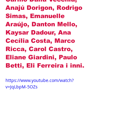
Anajú Dorigon, Rodrigo 
Simas, Emanuelle 
Araújo, Danton Mello, 
Kaysar Dadour, Ana 
Cecília Costa, Marco 
Ricca, Carol Castro, 
Eliane Giardini, Paulo 
Betti, Eli Ferreira i inni.
https://www.youtube.com/watch?
v=JqLbpM-5OZs
Opisy odcinków
Novelas+
Globo
Sieroty ziemi